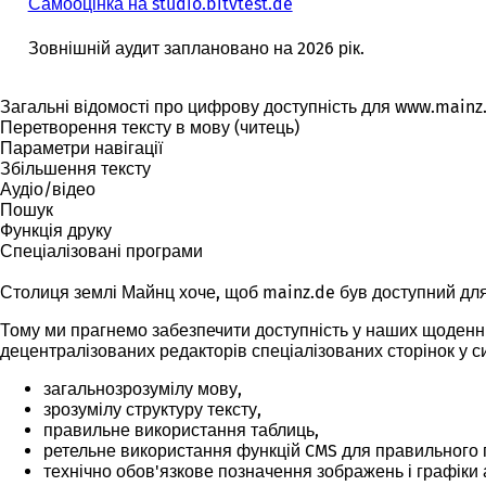
Самооцінка на studio.bitvtest.de
Зовнішній аудит заплановано на 2026 рік.
Загальні відомості про цифрову доступність для www.mainz.d
Перетворення тексту в мову (читець)
Параметри навігації
Збільшення тексту
Аудіо/відео
Пошук
Функція друку
Спеціалізовані програми
Столиця землі Майнц хоче, щоб mainz.de був доступний для
Тому ми прагнемо забезпечити доступність у наших щоденни
децентралізованих редакторів спеціалізованих сторінок у с
загальнозрозумілу мову,
зрозумілу структуру тексту,
правильне використання таблиць,
ретельне використання функцій CMS для правильного 
технічно обов'язкове позначення зображень і графіки 