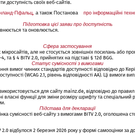
и доступність своїх веб-сайтів.
ейнланд-Пфальц,
(Відкривається
а також Постанова
про інформаційні техно
в
Підготовка цієї заяви про доступність
новій
повнюється та оновлюється.
вкладці)
Сфера застосування
 мікросайтів, але не стосується зовнішніх посилань або про
, та § 4 BITV 2.0, прийнятих на підставі § 12d BGG.
Статус сумісності з вимогами
ня вимог чинних стандартів доступності відповідно до Кері
тупності (WCAG 2.1, рівень відповідності AA). Ці вимоги в
користовується для сайту mainz.de, відповідно до правил в
і власні функції для зміни розміру шрифту та спеціальний р
ми.
Підстава для декларації
цінка сумісності веб-сайту з вимогами BITV 2.0, оголошена
 2.0 відбулося 2 березня 2026 року у формі самооцінки за 