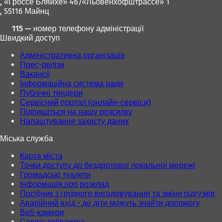
т
, «Гроссе Бляйхе» 46/«Льовенхофштрассе» 1
о
ь
, 55116 Майнц
в
с
і
115 — номер телефону адміністрації
я
й
Швидкий доступ
в
в
н
к
Адміністративна організація
о
л
Прес-релізи
в
а
Вакансії
і
д
Інформаційна система ради
й
ц
Публічні тендери
в
і
Сервісний портал (онлайн-сервіси)
к
)
Підпишіться на нашу розсилку
л
Налаштування захисту даних
а
д
Міська служба
ц
і
Карта міста
)
Точки доступу до бездротової локальної мережі
Громадські туалети
Інформація про розклад
Посібник з грудного вигодовування та зміни підгузків
Аварійний вхід - де діти можуть знайти допомогу
Веб-камери
Сервіс зображень