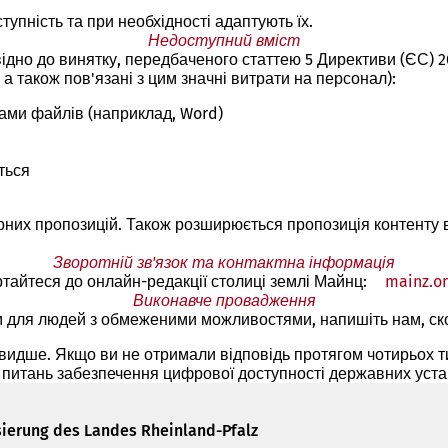
упність та при необхідності адаптують їх.
Недоступний вміст
ідно до винятку, передбаченого статтею 5 Директиви (ЄС) 
 а також пов'язані з цим значні витрати на персонал):
ами файлів (наприклад, Word)
ться
них пропозицій. Також розширюється пропозиція контенту в 
Зворотній зв'язок та контактна інформація
ртайтеся до онлайн-редакції столиці землі Майнц:
mainz.on
Виконавче провадження
им для людей з обмеженими можливостями, напишіть нам, с
видше. Якщо ви не отримали відповідь протягом чотирьох 
 з питань забезпечення цифрової доступності державних ус
isierung des Landes Rheinland-Pfalz