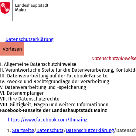
Zur
Startseite
Inhalt anspringen
Datenschutzerklärung
vorlesen
Datenschutzhinweise
I. Allgemeine Datenschutzhinweise
II. Verantwortliche Stelle für die Datenverarbeitung, Kontak
III. Datenverarbeitung auf der Facebook-Fanseite
IV. Zwecke und Rechtsgrundlage der Verarbeitung
V. Datenverarbeitung und -speicherung
VI. Datenempfänger
VII. Ihre Datenschutzrechte
VIII. Gültigkeit, Fragen und weitere Informationen
Facebook-Fanseite der Landeshauptstadt Mainz
https://www.facebook.com/lhmainz
(
Sie
Ö
Startseite
Datenschutz
Datenschutzerklärung
Datensch
f
befinden