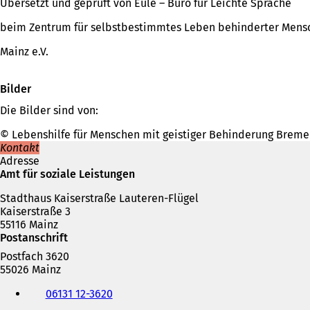
Übersetzt und geprüft von Eule – Büro für Leichte Sprache
beim Zentrum für selbstbestimmtes Leben behinderter Mens
Mainz e.V.
Bilder
Die Bilder sind von:
© Lebenshilfe für Menschen mit geistiger Behinderung Bremen e
Kontakt
Adresse
Amt für soziale Leistungen
Stadthaus Kaiserstraße Lauteren-Flügel
Kaiserstraße 3
55116 Mainz
Postanschrift
Postfach 3620
55026 Mainz
Telefon,
06131 12-3620
Fax
und