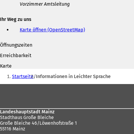
Vorzimmer Amtsleitung
E-
Mail-
Adresse
Ihr Weg zu uns
Karte öffnen (OpenStreetMap)
(
Ö
f
Öffnungszeiten
f
n
Erreichbarkeit
e
t
Karte
i
Sie
n
Startseite
Informationen in Leichter Sprache
befinden
e
i
Fußbereich
sich
n
hier:
e
m
n
Landeshauptstadt Mainz
e
Stadthaus Große Bleiche
u
Große Bleiche 46/Löwenhofstraße 1
e
55116 Mainz
n