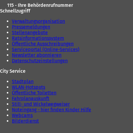
T
115 - Ihre Behördenrufnummer
a
Schnellzugriff
b
)
Verwaltungsorganisation
Pressemeldungen
Stellenangebote
Ratsinformationssystem
Öffentliche Ausschreibungen
Serviceportal (Online-Services)
Newsletter abonnieren
Datenschutzeinstellungen
City Service
Stadtplan
WLAN-Hotspots
Öffentliche Toiletten
Fahrplanauskunft
Still- und Wickelwegweiser
Noteingang - hier finden Kinder Hilfe
Webcams
Bilderdienst