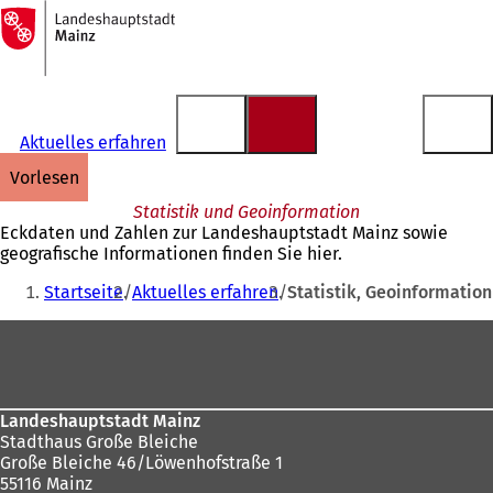
Zur
Startseite
Inhalt anspringen
Aktuelles erfahren
vorlesen
Statistik und Geoinformation
Eckdaten und Zahlen zur Landeshauptstadt Mainz sowie
geografische Informationen finden Sie hier.
Sie
Startseite
Aktuelles erfahren
Statistik, Geoinformation
befinden
Fußbereich
sich
hier:
Landeshauptstadt Mainz
Stadthaus Große Bleiche
Große Bleiche 46/Löwenhofstraße 1
55116 Mainz