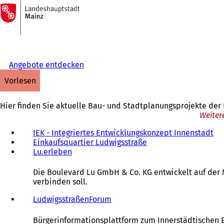
Zur
Startseite
Inhalt anspringen
Angebote entdecken
vorlesen
Hier finden Sie aktuelle Bau- und Stadtplanungsprojekte de
Weiter
IEK - Integriertes Entwicklungskonzept Innenstadt
Einkaufsquartier Ludwigsstraße
(
Lu.erleben
(
Ö
Ö
f
f
f
Die Boulevard Lu GmbH & Co. KG entwickelt auf der M
f
n
verbinden soll.
n
e
e
t
LudwigsstraßenForum
t
i
i
n
Bürgerinformationsplattform zum Innerstädtischen E