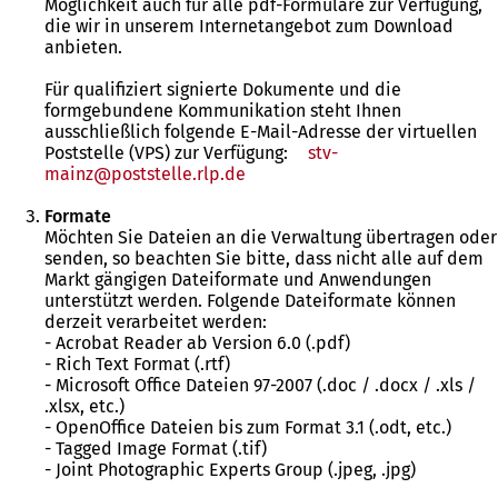
Möglichkeit auch für alle pdf-Formulare zur Verfügung,
die wir in unserem Internetangebot zum Download
anbieten.
Für qualifiziert signierte Dokumente und die
formgebundene Kommunikation steht Ihnen
ausschließlich folgende E-Mail-Adresse der virtuellen
Poststelle (VPS) zur Verfügung:
stv-
mainz
poststelle.rlp
de
Formate
Möchten Sie Dateien an die Verwaltung übertragen oder
senden, so beachten Sie bitte, dass nicht alle auf dem
Markt gängigen Dateiformate und Anwendungen
unterstützt werden. Folgende Dateiformate können
derzeit verarbeitet werden:
- Acrobat Reader ab Version 6.0 (.pdf)
- Rich Text Format (.rtf)
- Microsoft Office Dateien 97-2007 (.doc / .docx / .xls /
.xlsx, etc.)
- OpenOffice Dateien bis zum Format 3.1 (.odt, etc.)
- Tagged Image Format (.tif)
- Joint Photographic Experts Group (.jpeg, .jpg)