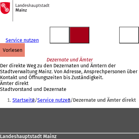
Zur
Startseite
Inhalt anspringen
Service nutzen
vorlesen
Dezernate und Ämter
Der direkte Weg zu den Dezernaten und Ämtern der
Stadtverwaltung Mainz. Von Adresse, Ansprechpersonen über
Kontakt und Öffnungszeiten bis Zuständigkeit.
Ämter direkt
Stadtvorstand und Dezernate
Sie
Startseite
Service nutzen
Dezernate und Ämter direkt
befinden
Fußbereich
sich
hier:
Landeshauptstadt Mainz