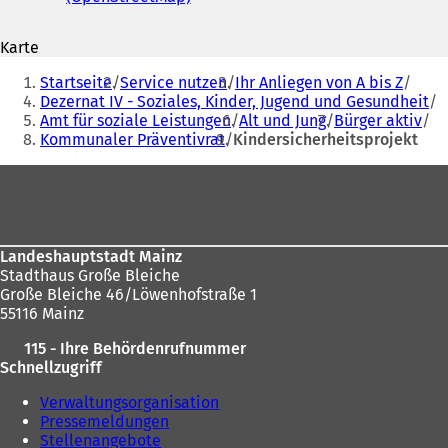
Ö
f
f
f
Karte
f
n
Sie
n
e
Startseite
Service nutzen
Ihr Anliegen von A bis Z
e
t
befinden
Dezernat IV - Soziales, Kinder, Jugend und Gesundheit
t
i
Amt für soziale Leistungen
Alt und Jung
Bürger aktiv
sich
i
n
Kommunaler Präventivrat
Kindersicherheitsprojekt
n
e
hier:
e
i
Fußbereich
i
n
n
e
e
m
m
n
Landeshauptstadt Mainz
n
e
Stadthaus Große Bleiche
e
u
Große Bleiche 46/Löwenhofstraße 1
u
e
55116 Mainz
e
n
n
T
115 - Ihre Behördenrufnummer
T
a
Schnellzugriff
a
b
b
)
Verwaltungsorganisation
)
Pressemeldungen
Stellenangebote