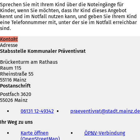
Sprechen Sie mit Ihrem Kind über die Noteingänge für
Kinder, wenn Sie möchten, dass Ihr Kind dieses Angebot
kennt und im Notfall nutzen kann, und geben Sie Ihrem Kind
eine Telefonnummer mit, unter der sie im Notfall erreichbar
sind.
Kontakt
Adresse
Stabsstelle Kommunaler Präventivrat
Brückenturm am Rathaus
Raum 115
Rheinstraße 55
55116 Mainz
Postanschrift
Postfach 3620
55026 Mainz
Telefon,
06131 12-49342
praeventivrat
stadt.mainz
de
Fax
und
Ihr Weg zu uns
E-
Mail-
Karte öffnen
ÖPNV
-Verbindung
(
Adresse
(OpenStreetMap)
(
Ö