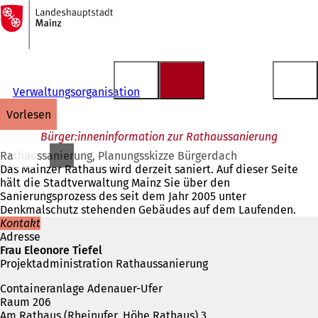
Zur
Startseite
Inhalt anspringen
Verwaltungsorganisation
vorlesen
Bürger:inneninformation zur Rathaussanierung
Rathaussanierung, Planungsskizze Bürgerdach
Das Mainzer Rathaus wird derzeit saniert. Auf dieser Seite
hält die Stadtverwaltung Mainz Sie über den
Sanierungsprozess des seit dem Jahr 2005 unter
Denkmalschutz stehenden Gebäudes auf dem Laufenden.
Kontakt
Adresse
Frau Eleonore Tiefel
Projektadministration Rathaussanierung
Containeranlage Adenauer-Ufer
Raum 206
Am Rathaus (Rheinufer, Höhe Rathaus) 3