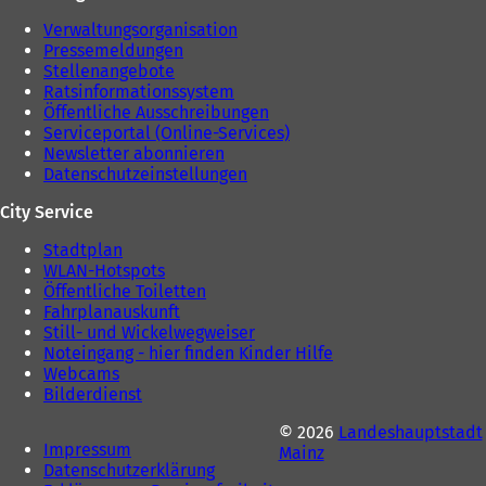
n
T
T
a
Verwaltungsorganisation
a
b
Pressemeldungen
b
)
Stellenangebote
)
Ratsinformationssystem
Öffentliche Ausschreibungen
Serviceportal (Online-Services)
Newsletter abonnieren
Datenschutzeinstellungen
City Service
Stadtplan
WLAN-Hotspots
Öffentliche Toiletten
Fahrplanauskunft
Still- und Wickelwegweiser
Noteingang - hier finden Kinder Hilfe
Webcams
Bilderdienst
© 2026
Landeshauptstadt
Impressum
Mainz
Datenschutzerklärung