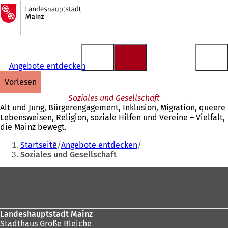
Zur
Startseite
Inhalt anspringen
Angebote entdecken
vorlesen
Soziales und Gesellschaft
Alt und Jung, Bürgerengagement, Inklusion, Migration, queere
Lebensweisen, Religion, soziale Hilfen und Vereine – Vielfalt,
die Mainz bewegt.
Sie
Startseite
Angebote entdecken
befinden
Soziales und Gesellschaft
sich
Fußbereich
hier:
Landeshauptstadt Mainz
Stadthaus Große Bleiche