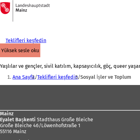
Ana
sayfaya
İçeriğe atla
Teklifleri keşfedin
yüksek sesle oku
Yaşlılar ve gençler, sivil katılım, kapsayıcılık, göç, queer yaş
Buradasınız:
Ana Sayfa
Teklifleri keşfedin
Sosyal İşler ve Toplum
Ayak
bölgesi
Mainz
Eyalet Başkenti
Stadthaus Große Bleiche
Große Bleiche 46/Löwenhofstraße 1
55116 Mainz