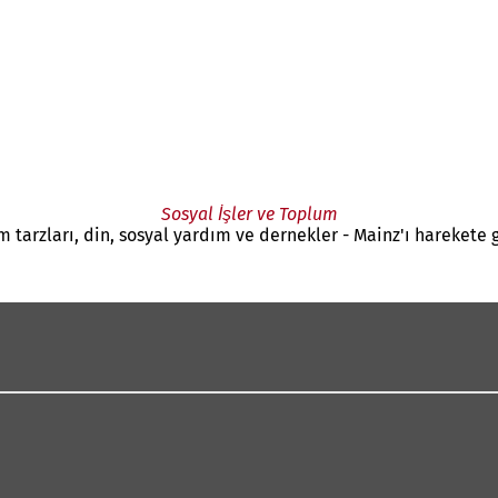
Sosyal İşler ve Toplum
am tarzları, din, sosyal yardım ve dernekler - Mainz'ı harekete g