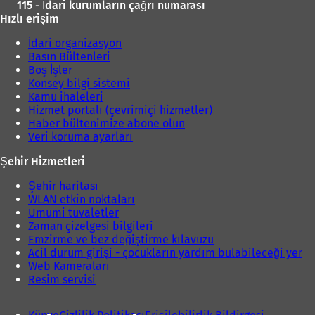
115 - İdari kurumların çağrı numarası
Hızlı erişim
İdari organizasyon
Basın Bültenleri
Boş İşler
Konsey bilgi sistemi
Kamu ihaleleri
Hizmet portalı (çevrimiçi hizmetler)
Haber bültenimize abone olun
Veri koruma ayarları
Şehir Hizmetleri
Şehir haritası
WLAN etkin noktaları
Umumi tuvaletler
Zaman çizelgesi bilgileri
Emzirme ve bez değiştirme kılavuzu
Acil durum girişi - çocukların yardım bulabileceği yer
Web Kameraları
Resim servisi