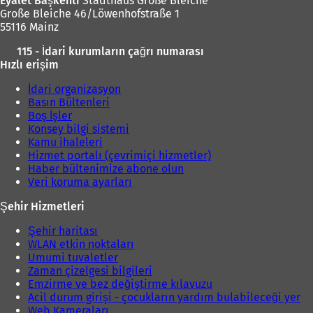
Eyalet Başkenti
Stadthaus Große Bleiche
e
Große Bleiche 46/Löwenhofstraße 1
d
55116 Mainz
e
a
115 - İdari kurumların çağrı numarası
ç
Hızlı erişim
ı
l
İdari organizasyon
ı
Basın Bültenleri
r
Boş İşler
)
Konsey bilgi sistemi
Kamu ihaleleri
Hizmet portalı (çevrimiçi hizmetler)
Haber bültenimize abone olun
Veri koruma ayarları
Şehir Hizmetleri
Şehir haritası
WLAN etkin noktaları
Umumi tuvaletler
Zaman çizelgesi bilgileri
Emzirme ve bez değiştirme kılavuzu
Acil durum girişi - çocukların yardım bulabileceği yer
Web Kameraları