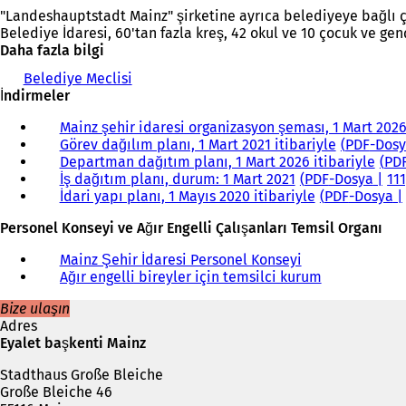
"Landeshauptstadt Mainz" şirketine ayrıca belediyeye bağlı çeşi
Belediye İdaresi, 60'tan fazla kreş, 42 okul ve 10 çocuk ve ge
Daha fazla bilgi
Belediye Meclisi
İndirmeler
Mainz şehir idaresi organizasyon şeması, 1 Mart 2026
Görev dağılım planı, 1 Mart 2021 itibariyle
PDF
-Dos
Departman dağıtım planı, 1 Mart 2026 itibariyle
PD
İş dağıtım planı, durum: 1 Mart 2021
PDF
-Dosya
11
İdari yapı planı, 1 Mayıs 2020 itibariyle
PDF
-Dosya
Personel Konseyi ve Ağır Engelli Çalışanları Temsil Organı
Mainz Şehir İdaresi Personel Konseyi
Ağır engelli bireyler için temsilci kurum
Bize ulaşın
Adres
Eyalet başkenti Mainz
Stadthaus Große Bleiche
Große Bleiche 46