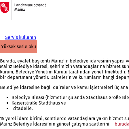
Ana
sayfaya
İçeriğe atla
Servis kullanın
yüksek sesle oku
Burada, eyalet başkenti Mainz’ın belediye idaresinin yapısı v
Mainz Belediye İdaresi, şehrimizin vatandaşlarına hizmet sun
kurum, Belediye Yönetim Kurulu tarafından yönetilmektedir. B
bir departmanı yönetir. Dairelerin ve kurumların hangi depar
Belediye idaresine bağlı daireler ve kamu işletmeleri üç an
Belediye Binası (hizmetler şu anda Stadthaus Große Ble
Kaiserstraße Stadthaus ve
Zitadelle.
15 yerel idare birimi, semtlerde vatandaşlara yakın hizmet s
Mainz Belediye İdaresi’nin güncel çalışma saatlerini
burad