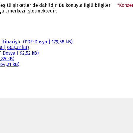
tli şirketler de dahildir. Bu konuyla ilgili bilgileri
"Konzer
nçlik merkezi işletmektedir.
 itibariyle
PDF
-Dosya
179,58 kB
ya
663,32 kB
F
-Dosya
92,52 kB
1,85 kB
64,21 kB