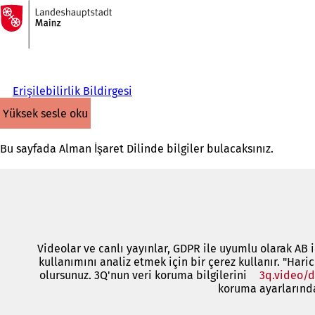
Ana
sayfaya
İçeriğe atla
Erişilebilirlik Bildirgesi
yüksek sesle oku
Bu sayfada Alman İşaret Dilinde bilgiler bulacaksınız.
Videolar ve canlı yayınlar, GDPR ile uyumlu olarak AB i
kullanımını analiz etmek için bir çerez kullanır. "Hari
olursunuz. 3Q'nun veri koruma bilgilerini
3q.video/d
koruma ayarlarından