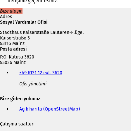
iletişime geçebilirsiniz.
i
b
Bize ulaşın
i
Adres
r
Sosyal Yardımlar Ofisi
s
Stadthaus Kaiserstraße Lauteren-Flügel
e
Kaiserstraße 3
k
55116 Mainz
m
Posta adresi
e
d
P.O. Kutusu 3620
e
55026 Mainz
a
Telefon,
ç
+49 6131 12 ext. 3620
faks
ı
ve
l
Ofis yönetimi
e-
ı
posta
r
adresi
Bize giden yolunuz
)
Açık harita (OpenStreetMap)
(
Y
e
Çalışma saatleri
n