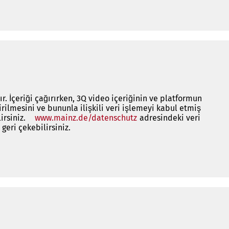
açılır)
. İçeriği çağırırken, 3Q video içeriğinin ve platformun
irilmesini ve bununla ilişkili veri işlemeyi kabul etmiş
irsiniz.
www.mainz.de/datenschutz
(Yeni
adresindeki veri
geri çekebilirsiniz.
bir
sekmede
açılır)