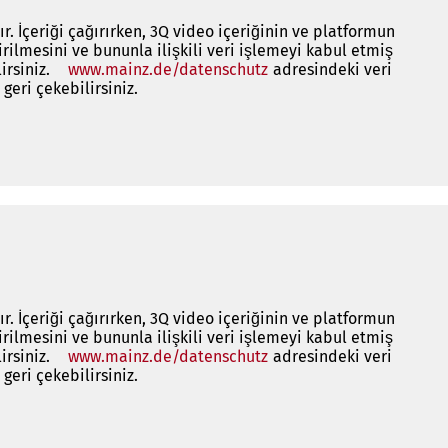
. İçeriği çağırırken, 3Q video içeriğinin ve platformun
irilmesini ve bununla ilişkili veri işlemeyi kabul etmiş
irsiniz.
www.mainz.de/datenschutz
(Yeni
adresindeki veri
geri çekebilirsiniz.
bir
sekmede
açılır)
. İçeriği çağırırken, 3Q video içeriğinin ve platformun
irilmesini ve bununla ilişkili veri işlemeyi kabul etmiş
irsiniz.
www.mainz.de/datenschutz
(Yeni
adresindeki veri
geri çekebilirsiniz.
bir
sekmede
açılır)