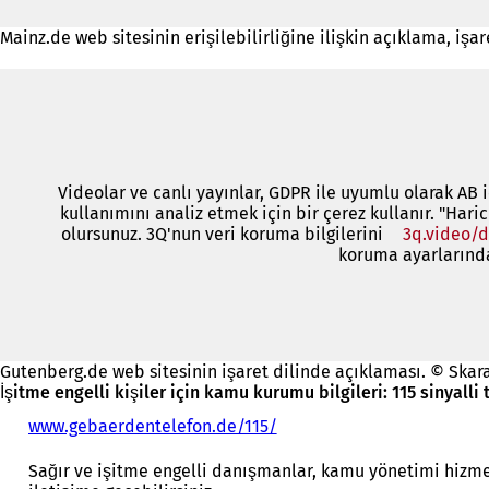
Mainz.de web sitesinin erişilebilirliğine ilişkin açıklama, işa
Videolar ve canlı yayınlar, GDPR ile uyumlu olarak AB i
kullanımını analiz etmek için bir çerez kullanır. "Hari
olursunuz. 3Q'nun veri koruma bilgilerini
3q.video/d
koruma ayarlarından
Gutenberg.de web sitesinin işaret dilinde açıklaması. © Skar
İşitme engelli kişiler için kamu kurumu bilgileri: 115 sinyalli 
www.gebaerdentelefon.de/115/
(
Y
e
Sağır ve işitme engelli danışmanlar, kamu yönetimi hizme
n