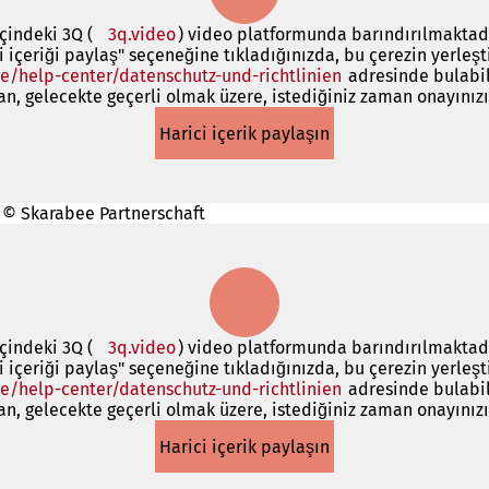
çindeki 3Q (
3q.video
(Yeni
) video platformunda barındırılmaktadır
ci içeriği paylaş" seçeneğine tıkladığınızda, bu çerezin yerleşt
bir
e/help-center/datenschutz-und-richtlinien
sekmede
(Yeni
adresinde bulabil
, gelecekte geçerli olmak üzere, istediğiniz zaman onayınızı 
açılır)
bir
sekmede
Harici içerik paylaşın
açılır)
k. © Skarabee Partnerschaft
çindeki 3Q (
3q.video
(Yeni
) video platformunda barındırılmaktadır
ci içeriği paylaş" seçeneğine tıkladığınızda, bu çerezin yerleşt
bir
e/help-center/datenschutz-und-richtlinien
sekmede
(Yeni
adresinde bulabil
, gelecekte geçerli olmak üzere, istediğiniz zaman onayınızı 
açılır)
bir
sekmede
Harici içerik paylaşın
açılır)