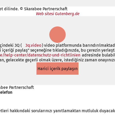
ret dilinde. © Skarabee Partnerschaft
Web sitesi Gutenberg.de
çindeki 3Q (
3q.video
(Yeni
) video platformunda barındırılmaktadır
ci içeriği paylaş" seçeneğine tıkladığınızda, bu çerezin yerleşt
bir
e/help-center/datenschutz-und-richtlinien
sekmede
(Yeni
adresinde bulabil
, gelecekte geçerli olmak üzere, istediğiniz zaman onayınızı 
açılır)
bir
sekmede
Harici içerik paylaşın
açılır)
abee Partnerschaft
telefon
tleri hakkındaki sorularınızı yanıtlamaktan mutluluk duyaca