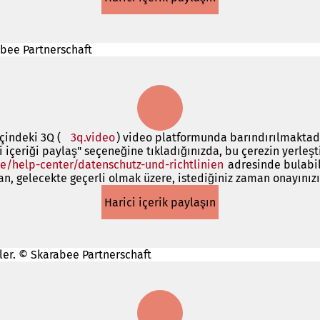
açılır)
abee Partnerschaft
çindeki 3Q (
3q.video
(Yeni
) video platformunda barındırılmaktadır
ci içeriği paylaş" seçeneğine tıkladığınızda, bu çerezin yerleşt
bir
e/help-center/datenschutz-und-richtlinien
sekmede
(Yeni
adresinde bulabil
, gelecekte geçerli olmak üzere, istediğiniz zaman onayınızı 
açılır)
bir
sekmede
Harici içerik paylaşın
açılır)
ler. © Skarabee Partnerschaft