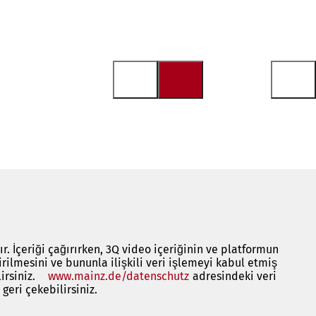
. İçeriği çağırırken, 3Q video içeriğinin ve platformun
irilmesini ve bununla ilişkili veri işlemeyi kabul etmiş
irsiniz.
www.mainz.de/datenschutz
(Yeni
adresindeki veri
geri çekebilirsiniz.
bir
sekmede