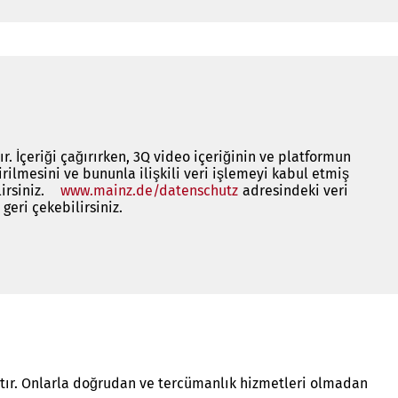
. İçeriği çağırırken, 3Q video içeriğinin ve platformun
irilmesini ve bununla ilişkili veri işlemeyi kabul etmiş
irsiniz.
www.mainz.de/datenschutz
(Yeni
adresindeki veri
geri çekebilirsiniz.
bir
sekmede
açılır)
ktır. Onlarla doğrudan ve tercümanlık hizmetleri olmadan