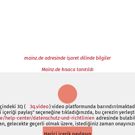
mainz.de adresinde işaret dilinde bilgiler
Mainz.de kısaca tanıtıldı
çindeki 3Q (
3q.video
(Yeni
) video platformunda barındırılmaktadır
ci içeriği paylaş" seçeneğine tıkladığınızda, bu çerezin yerleşt
bir
e/help-center/datenschutz-und-richtlinien
sekmede
(Yeni
adresinde bulabil
, gelecekte geçerli olmak üzere, istediğiniz zaman onayınızı 
açılır)
bir
sekmede
Harici içerik paylaşın