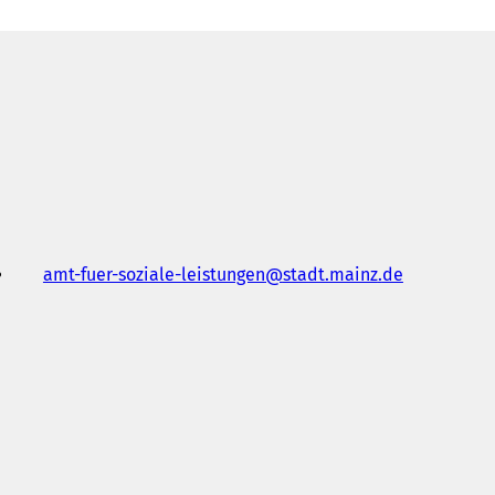
amt-fuer-soziale-leistungen
stadt.mainz
de
Y
e
n