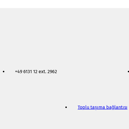
+49 6131 12 ext. 2962
Toplu taşıma bağlantısı
(