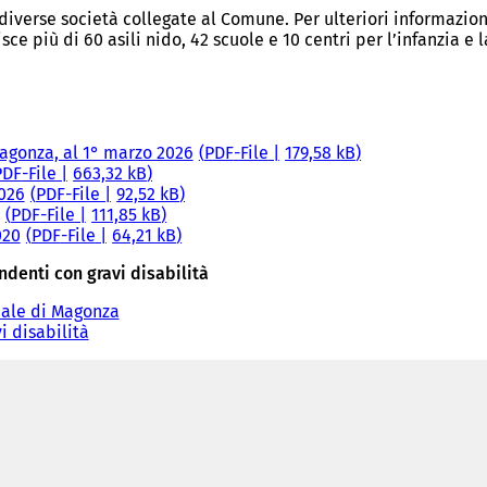
verse società collegate al Comune. Per ulteriori informazioni
 più di 60 asili nido, 42 scuole e 10 centri per l’infanzia e l
agonza, al 1° marzo 2026
PDF
-File
179,58 kB
PDF
-File
663,32 kB
2026
PDF
-File
92,52 kB
PDF
-File
111,85 kB
020
PDF
-File
64,21 kB
denti con gravi disabilità
nale di Magonza
 disabilità