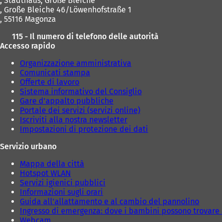
,
Stadthaus, Große Bleiche
n
, Große Bleiche 46/Löwenhofstraße 1
u
, 55116 Magonza
o
v
115 - Il numero di telefono delle autorità
a
Accesso rapido
s
c
Organizzazione amministrativa
h
Comunicati stampa
e
Offerte di lavoro
d
Sistema informativo del Consiglio
a
Gare d'appalto pubbliche
)
Portale dei servizi (servizi online)
Iscriviti alla nostra newsletter
Impostazioni di protezione dei dati
Servizio urbano
Mappa della città
Hotspot WLAN
Servizi igienici pubblici
Informazioni sugli orari
Guida all'allattamento e al cambio del pannolino
Ingresso di emergenza: dove i bambini possono trovare 
Webcam