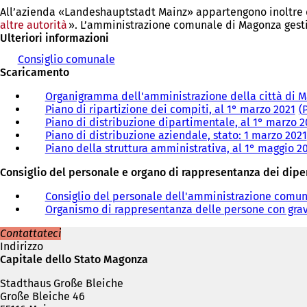
All’azienda «Landeshauptstadt Mainz» appartengono inoltre di
altre autorità
». L’amministrazione comunale di Magonza gestisce
Ulteriori informazioni
Consiglio comunale
Scaricamento
Organigramma dell'amministrazione della città di M
Piano di ripartizione dei compiti, al 1° marzo 2021
Piano di distribuzione dipartimentale, al 1° marzo 
Piano di distribuzione aziendale, stato: 1 marzo 2021
Piano della struttura amministrativa, al 1° maggio 2
Consiglio del personale e organo di rappresentanza dei dipen
Consiglio del personale dell'amministrazione comu
Organismo di rappresentanza delle persone con gravi
Contattateci
Indirizzo
Capitale dello Stato Magonza
Stadthaus Große Bleiche
Große Bleiche 46