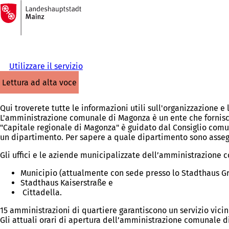
Alla
pagina
Vai al contenuto
iniziale
Utilizzare il servizio
lettura ad alta voce
Qui troverete tutte le informazioni utili sull'organizzazione
L'amministrazione comunale di Magonza è un ente che fornisce s
"Capitale regionale di Magonza" è guidato dal Consiglio com
un dipartimento. Per sapere a quale dipartimento sono assegna
Gli uffici e le aziende municipalizzate dell’amministrazione c
Municipio (attualmente con sede presso lo Stadthaus Gr
Stadthaus Kaiserstraße e
Cittadella.
15 amministrazioni di quartiere garantiscono un servizio vicino
Gli attuali orari di apertura dell’amministrazione comunale 