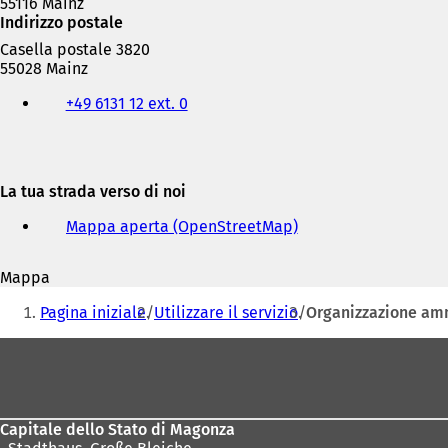
55116 Mainz
Indirizzo postale
Casella postale 3820
55028 Mainz
Telefono,
+49 6131 12 ext. 0
fax
e
indirizzo
e-
mail
La tua strada verso di noi
Mappa aperta (OpenStreetMap)
(
S
i
Mappa
a
Siete
p
Pagina iniziale
Utilizzare il servizio
Organizzazione amm
r
qui:
e
Area
i
dei
n
u
piedi
n
Capitale dello Stato di Magonza
a