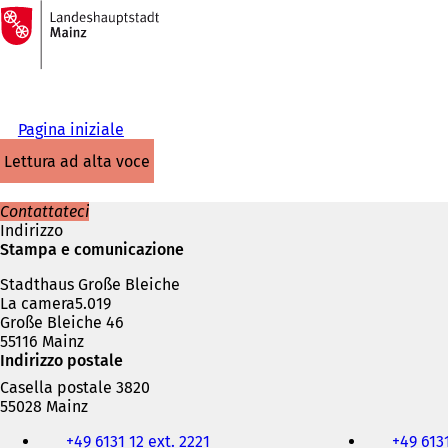
Alla
pagina
Vai al contenuto
iniziale
Pagina iniziale
lettura ad alta voce
Contattateci
Indirizzo
Stampa e comunicazione
Stadthaus Große Bleiche
La camera5.019
Große Bleiche 46
55116 Mainz
Indirizzo postale
Casella postale 3820
55028 Mainz
Telefono,
+49 6131 12 ext. 2221
+49 6131
fax