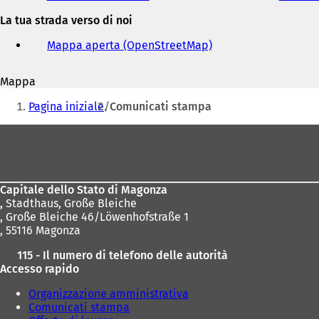
e
La tua strada verso di noi
indirizzo
e-
Mappa aperta (OpenStreetMap)
(
mail
S
i
Mappa
a
Siete
p
Pagina iniziale
Comunicati stampa
r
qui:
e
Area
i
dei
n
u
piedi
n
Capitale dello Stato di Magonza
a
,
Stadthaus, Große Bleiche
n
, Große Bleiche 46/Löwenhofstraße 1
u
, 55116 Magonza
o
v
115 - Il numero di telefono delle autorità
a
Accesso rapido
s
c
Organizzazione amministrativa
h
Comunicati stampa
e