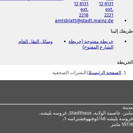
6131 12
6131 12
وعنوان
ext.
ext.
البريد
2218
2221
الإلكتروني
amtsblatt
stadt.mainz
de
طريقك إلينا
خريطة مفتوحة (خريطة
وسائل النقل العام
(
الشارع المفتوح)
(
ي
ي
ف
ف
ت
الخريطة
ت
ح
أنت
ح
ف
الصفحة الرئيسية
النشرات الصحفية
ف
ي
هنا
ي
ع
منطقة
ع
ل
القدم
ل
ا
ا
م
م
ة
مدينة
ة
ت
ماينز، عاصمة الولاية،
Stadthaus، غروسه بليشه،
ت
ب
غروسه بليشه 46/لوفنهوفشتراسه 1،
ب
و
55116 ماينز
و
ي
ي
ب