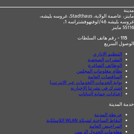
مدينة
ماينز، عاصمة الولاية،
Stadthaus، غروسه بليشه،
غروسه بليشه 46/لوفنهوفشتراسه 1،
55116 ماينز
115 - رقم هاتف السلطات
الوصول السريع
التنظيم الإداري
النشرات الصحفية
الوظائف الشاغرة
نظام معلومات المجلس
المناقصات العامة
بوابة الخدمات (الخدمات عبر الإنترنت)
اشترك في نشرتنا الإخبارية
إعدادات حماية البيانات
خدمة المدينة
خريطة المدينة
النقاط الساخنة لشبكة WLAN اللاسلكية
المراحيض العامة
معلومات الجدول الزمني