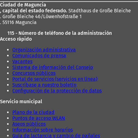
Ciudad de Maguncia
pies
, capital del estado federado.
Stadthaus de Große Bleiche
. Große Bleiche 46/Löwenhofstraße 1
. 55116 Maguncia
115 - Número de teléfono de la administración
Acceso rápido
Organización administrativa
Comunicados de prensa
Vacantes
Sistema de información del Consejo
Concursos públicos
Portal de servicios (servicios en línea)
Suscríbase a nuestro boletín
Configuración de la protección de datos
Servicio municipal
Plano de la ciudad
Puntos de acceso WLAN
Aseos públicos
Información sobre horarios
Guía de lactancia y cambio de pañales