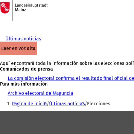
A
la
Saltar al contenido
página
de
inicio
Últimas noticias
leer en voz alta
Aquí encontrará toda la información sobre las elecciones polí
Comunicados de prensa
La comisión electoral confirma el resultado final oficial 
Para más información
Archivo electoral de Maguncia
Estás
Página de inicio
Últimas noticias
Elecciones
aquí:
Zona
de
los