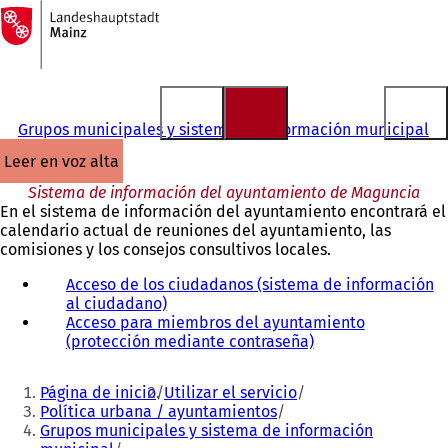
A
la
Saltar al contenido
página
de
inicio
Grupos municipales y sistema de información municipal
leer en voz alta
Sistema de información del ayuntamiento de Maguncia
En el sistema de información del ayuntamiento encontrará el
calendario actual de reuniones del ayuntamiento, las
comisiones y los consejos consultivos locales.
Acceso de los ciudadanos (sistema de información
al ciudadano)
(
Acceso para miembros del ayuntamiento
S
(protección mediante contraseña)
e
(
a
S
Estás
b
e
Página de inicio
Utilizar el servicio
r
a
aquí:
Política urbana / ayuntamientos
e
b
Grupos municipales y sistema de información
e
r