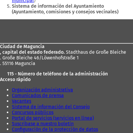
municipal
n
e
Sistema de información del Ayuntamiento
u
e
(Ayuntamiento, comisiones y consejos vecinales)
n
n
a
u
Zona
n
n
de
u
a
e
n
los
v
u
Ciudad de Maguncia
pies
a
e
, capital del estado federado.
Stadthaus de Große Bleiche
p
v
. Große Bleiche 46/Löwenhofstraße 1
e
a
. 55116 Maguncia
s
p
t
e
115 - Número de teléfono de la administración
a
s
Acceso rápido
ñ
t
a
a
Organización administrativa
)
ñ
Comunicados de prensa
a
Vacantes
)
Sistema de información del Consejo
Concursos públicos
Portal de servicios (servicios en línea)
Suscríbase a nuestro boletín
Configuración de la protección de datos