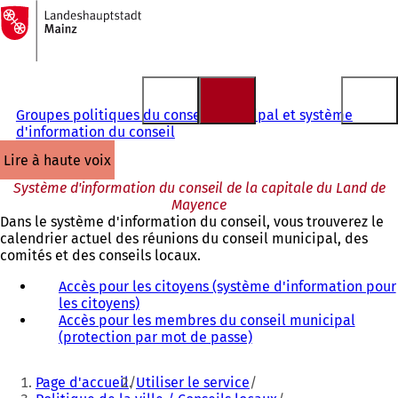
Vers
la
Accéder au contenu
page
d'accueil
Groupes politiques du conseil municipal et système
d'information du conseil
lire à haute voix
Système d'information du conseil de la capitale du Land de
Mayence
Dans le système d'information du conseil, vous trouverez le
calendrier actuel des réunions du conseil municipal, des
comités et des conseils locaux.
Accès pour les citoyens (système d'information pour
les citoyens)
(
Accès pour les membres du conseil municipal
S
(protection par mot de passe)
'
(
o
S
Vous
u
'
Page d'accueil
Utiliser le service
v
o
êtes