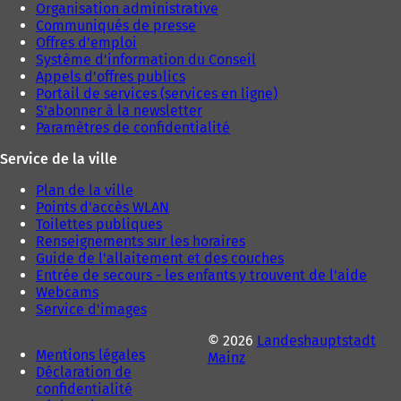
Organisation administrative
e
Communiqués de presse
l
Offres d'emploi
o
Système d'information du Conseil
n
Appels d'offres publics
g
Portail de services (services en ligne)
l
S'abonner à la newsletter
e
Paramètres de confidentialité
t
)
Service de la ville
Plan de la ville
Points d'accès WLAN
Toilettes publiques
Renseignements sur les horaires
Guide de l'allaitement et des couches
Entrée de secours - les enfants y trouvent de l'aide
Webcams
Service d'images
© 2026
Landeshauptstadt
Mentions légales
Mainz
Déclaration de
confidentialité