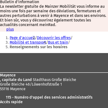
Bulletin d'information
La newsletter gratuite de Mainzer Mobilität vous informe au
moins une fois par semaine des déviations, fermetures et
autres perturbations à venir à Mayence et dans ses environs.
Et bien sûr, vous y découvrirez également toutes les
actualités concernant meinRad.
plus
(
Vous
S
Page d'accueil
Découvrir les offres
'
êtes
Mobilité et transport
Bus et train
o
Renseignements sur les horaires
ici
u
v
:
Pied
r
e
de
d
page
a
n
Mayence
s
, capitale du Land
Stadthaus Große Bleiche
u
Große Bleiche 46/Löwenhofstraße 1
n
55116 Mayence
n
115 - Numéro d'appel des services administratifs
o
Accès rapide
u
v