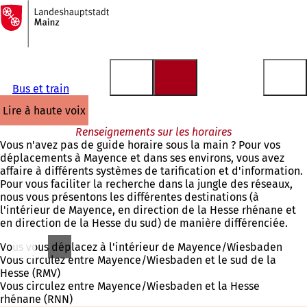
Vers
la
Accéder au contenu
page
d'accueil
Bus et train
lire à haute voix
Renseignements sur les horaires
Vous n'avez pas de guide horaire sous la main ? Pour vos
déplacements à Mayence et dans ses environs, vous avez
affaire à différents systèmes de tarification et d'information.
Pour vous faciliter la recherche dans la jungle des réseaux,
nous vous présentons les différentes destinations (à
l'intérieur de Mayence, en direction de la Hesse rhénane et
en direction de la Hesse du sud) de manière différenciée.
Vous vous déplacez à l'intérieur de Mayence/Wiesbaden
Vous circulez entre Mayence/Wiesbaden et le sud de la
Hesse (RMV)
Vous circulez entre Mayence/Wiesbaden et la Hesse
rhénane (RNN)