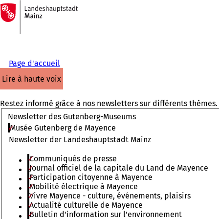
Vers
la
Accéder au contenu
page
d'accueil
Page d'accueil
lire à haute voix
Restez informé grâce à nos newsletters sur différents thèmes.
Newsletter des Gutenberg-Museums
Musée Gutenberg de Mayence
Newsletter der Landeshauptstadt Mainz
Communiqués de presse
Journal officiel de la capitale du Land de Mayence
Participation citoyenne à Mayence
Mobilité électrique à Mayence
Vivre Mayence - culture, événements, plaisirs
Actualité culturelle de Mayence
Bulletin d'information sur l'environnement