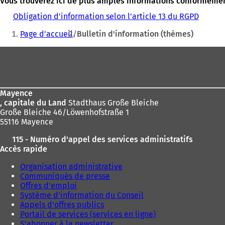
Vous trouverez ici de plus amples informations conformément 
Obligation d'information selon l'article 13 du RGPD
Vous
Page d'accueil
Bulletin d'information (thèmes)
êtes
Pied
ici
de
:
page
Mayence
, capitale du Land
Stadthaus Große Bleiche
Große Bleiche 46/Löwenhofstraße 1
55116 Mayence
115 - Numéro d'appel des services administratifs
Accès rapide
Organisation administrative
Communiqués de presse
Offres d'emploi
Système d'information du Conseil
Appels d'offres publics
Portail de services (services en ligne)
S'abonner à la newsletter