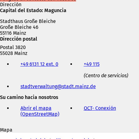
Dirección
Capital del Estado: Maguncia
Stadthaus Große Bleiche
Große Bleiche 46
55116 Mainz
Dirección postal
Postal 3820
55028 Mainz
Teléfono,
+49 6131 12 ext. 0
+49 115
fax
y
(Centro de servicios)
dirección
de
stadtverwaltung
stadt.mainz
de
correo
electrónico
Su camino hacia nosotros
Abrir el mapa
OCT
- Conexión
(
(OpenStreetMap)
(
S
S
e
e
a
Mapa
a
b
Estás
b
r