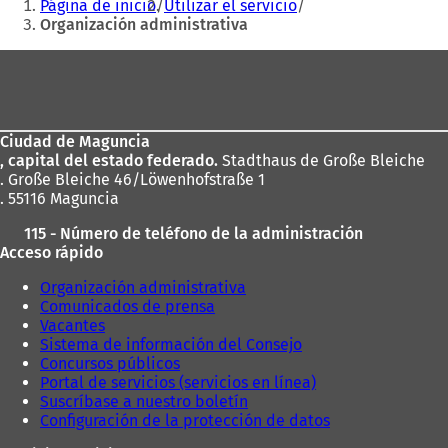
Página de inicio
Utilizar el servicio
r
e
aquí:
Organización administrativa
e
e
e
n
Zona
n
u
de
u
n
n
a
los
a
n
Ciudad de Maguncia
pies
n
u
, capital del estado federado.
Stadthaus de Große Bleiche
u
e
. Große Bleiche 46/Löwenhofstraße 1
e
v
. 55116 Maguncia
v
a
a
p
115 - Número de teléfono de la administración
p
e
Acceso rápido
e
s
s
t
Organización administrativa
t
a
Comunicados de prensa
a
ñ
Vacantes
ñ
a
Sistema de información del Consejo
a
)
Concursos públicos
)
Portal de servicios (servicios en línea)
Suscríbase a nuestro boletín
Configuración de la protección de datos