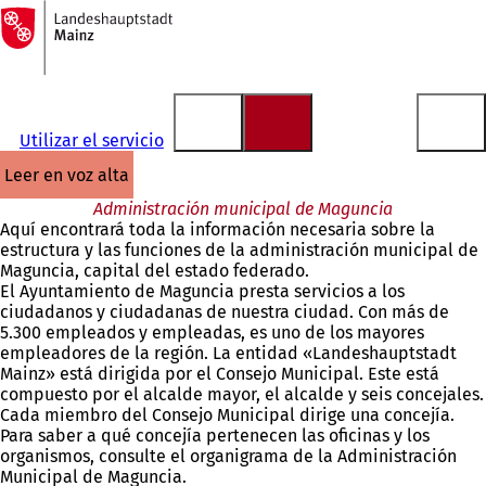
A
la
Saltar al contenido
página
de
inicio
Utilizar el servicio
leer en voz alta
Administración municipal de Maguncia
Aquí encontrará toda la información necesaria sobre la
estructura y las funciones de la administración municipal de
Maguncia, capital del estado federado.
El Ayuntamiento de Maguncia presta servicios a los
ciudadanos y ciudadanas de nuestra ciudad. Con más de
5.300 empleados y empleadas, es uno de los mayores
empleadores de la región. La entidad «Landeshauptstadt
Mainz» está dirigida por el Consejo Municipal. Este está
compuesto por el alcalde mayor, el alcalde y seis concejales.
Cada miembro del Consejo Municipal dirige una concejía.
Para saber a qué concejía pertenecen las oficinas y los
organismos, consulte el organigrama de la Administración
Municipal de Maguncia.