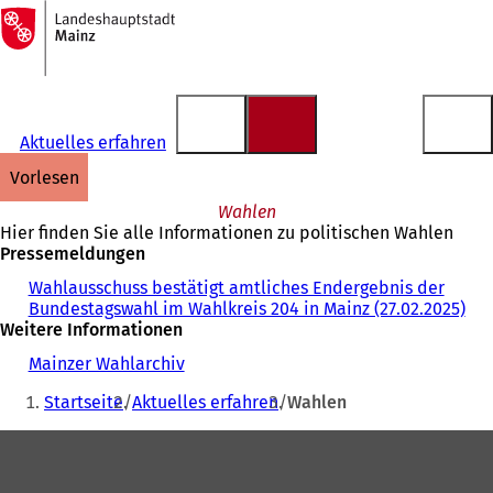
Zur
Startseite
Inhalt anspringen
Aktuelles erfahren
vorlesen
Wahlen
Hier finden Sie alle Informationen zu politischen Wahlen
Pressemeldungen
Wahlausschuss bestätigt amtliches Endergebnis der
Bundestagswahl im Wahlkreis 204 in Mainz (27.02.2025)
Weitere Informationen
Mainzer Wahlarchiv
Sie
Startseite
Aktuelles erfahren
Wahlen
befinden
Fußbereich
sich
hier: