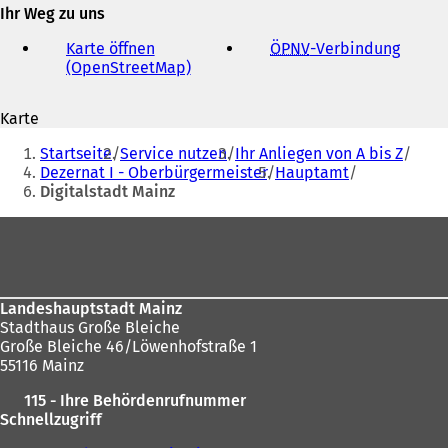
E-
Ihr Weg zu uns
Mail-
Adresse
Karte öffnen
ÖPNV
-Verbindung
(
(OpenStreetMap)
(
Ö
Ö
f
f
f
Karte
f
n
Sie
n
e
Startseite
Service nutzen
Ihr Anliegen von A bis Z
e
t
befinden
Dezernat I - Oberbürgermeister
Hauptamt
t
i
Digitalstadt Mainz
sich
i
n
n
e
hier:
Fußbereich
e
i
i
n
n
e
e
m
Landeshauptstadt Mainz
m
n
Stadthaus Große Bleiche
n
e
Große Bleiche 46/Löwenhofstraße 1
e
u
55116 Mainz
u
e
e
n
115 - Ihre Behördenrufnummer
n
T
Schnellzugriff
T
a
a
b