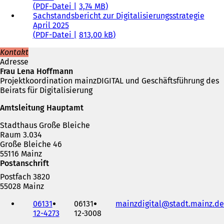
PDF
-Datei
3,74 MB
Sachstandsbericht zur Digitalisierungsstrategie
April 2025
PDF
-Datei
813,00 kB
Kontakt
Adresse
Frau Lena Hoffmann
Projektkoordination mainzDIGITAL und Geschäftsführung des
Beirats für Digitalisierung
Amtsleitung Hauptamt
Stadthaus Große Bleiche
Raum 3.034
Große Bleiche 46
55116 Mainz
Postanschrift
Postfach 3820
55028 Mainz
Telefon,
06131
06131
mainzdigital
stadt.mainz
de
Fax
12-4273
12-3008
und