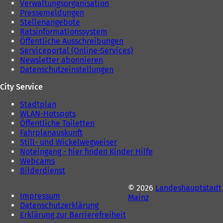
Verwaltungsorganisation
b
)
Pressemeldungen
)
Stellenangebote
Ratsinformationssystem
Öffentliche Ausschreibungen
Serviceportal (Online-Services)
Newsletter abonnieren
Datenschutzeinstellungen
City Service
Stadtplan
WLAN-Hotspots
Öffentliche Toiletten
Fahrplanauskunft
Still- und Wickelwegweiser
Noteingang - hier finden Kinder Hilfe
Webcams
Bilderdienst
© 2026
Landeshauptstadt
Impressum
Mainz
Datenschutzerklärung
Erklärung zur Barrierefreiheit