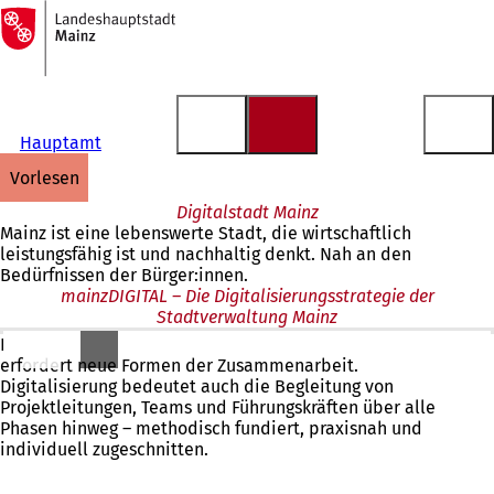
Zur
Startseite
Inhalt anspringen
Hauptamt
vorlesen
Digitalstadt Mainz
Mainz ist eine lebenswerte Stadt, die wirtschaftlich
leistungsfähig ist und nachhaltig denkt. Nah an den
Bedürfnissen der Bürger:innen.
mainzDIGITAL – Die Digitalisierungsstrategie der
Stadtverwaltung Mainz
Die zunehmende Komplexität moderner Stadtverwaltungen
erfordert neue Formen der Zusammenarbeit.
Digitalisierung bedeutet auch die Begleitung von
Projektleitungen, Teams und Führungskräften über alle
Phasen hinweg – methodisch fundiert, praxisnah und
individuell zugeschnitten.