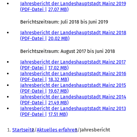
Jahresbericht der Landeshauptstadt Mainz 2019
a
u
e
PDF
-Datei
27,07 MB
b
e
m
)
n
n
Berichtszeitraum: Juli 2018 bis Juni 2019
T
e
a
u
Jahresbericht der Landeshauptstadt Mainz 2018
b
e
PDF
-Datei
20,02 MB
)
n
T
Berichtszeitraum: August 2017 bis Juni 2018
a
b
Jahresbericht der Landeshauptstadt Mainz 2017
)
PDF
-Datei
17,02 MB
Jahresbericht der Landeshauptstadt Mainz 2016
PDF
-Datei
18,32 MB
Jahresbericht der Landeshauptstadt Mainz 2015
PDF
-Datei
19,67 MB
Jahresbericht der Landeshauptstadt Mainz 2014
PDF
-Datei
21,49 MB
Jahresbericht der Landeshauptstadt Mainz 2013
PDF
-Datei
17,51 MB
Sie
Startseite
Aktuelles erfahren
Jahresbericht
befinden