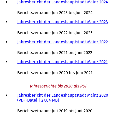
Jahresbericht der Landeshauptstadt Mainz 2024
(
f
Ö
n
f
e
Berichtszeitraum: Juli 2023 bis Juni 2024
f
t
n
Jahresbericht der Landeshauptstadt Mainz 2023
(
i
e
Ö
n
t
f
e
Berichtszeitraum: Juli 2022 bis Juni 2023
i
f
i
n
n
Jahresbericht der Landeshauptstadt Mainz 2022
(
n
e
e
Ö
e
i
t
f
m
Berichtszeitraum: Juli 2021 bis Juni 2022
n
i
f
n
e
n
n
Jahresbericht der Landeshauptstadt Mainz 2021
(
e
m
e
e
Ö
u
n
i
t
f
e
Berichtszeitraum: Juli 2020 bis Juni 2021
e
n
i
f
n
u
e
n
n
T
Jahresberichte bis 2020 als PDF
e
m
e
e
a
n
n
i
t
b
Jahresbericht der Landeshauptstadt Mainz 2020
T
e
n
i
)
PDF
-Datei
27,04 MB
a
u
e
n
b
e
m
e
Berichtszeitraum: Juli 2019 bis Juni 2020
)
n
n
i
T
e
n