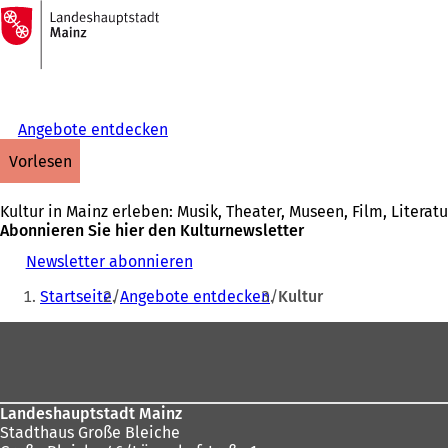
Zur
Startseite
Inhalt anspringen
Angebote entdecken
vorlesen
Kultur in Mainz erleben: Musik, Theater, Museen, Film, Litera
Abonnieren Sie hier den Kulturnewsletter
Newsletter abonnieren
Sie
Startseite
Angebote entdecken
Kultur
befinden
Fußbereich
sich
hier:
Landeshauptstadt Mainz
Stadthaus Große Bleiche