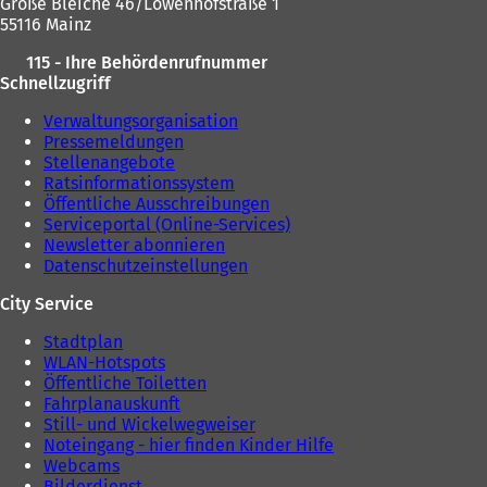
Große Bleiche 46/Löwenhofstraße 1
55116 Mainz
115 - Ihre Behördenrufnummer
Schnellzugriff
Verwaltungsorganisation
Pressemeldungen
Stellenangebote
Ratsinformationssystem
Öffentliche Ausschreibungen
Serviceportal (Online-Services)
Newsletter abonnieren
Datenschutzeinstellungen
City Service
Stadtplan
WLAN-Hotspots
Öffentliche Toiletten
Fahrplanauskunft
Still- und Wickelwegweiser
Noteingang - hier finden Kinder Hilfe
Webcams
Bilderdienst