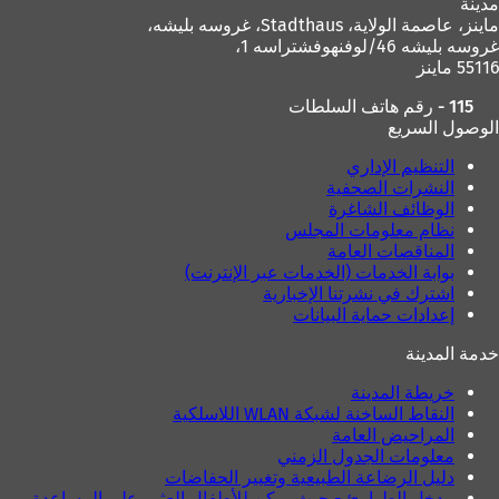
مدينة
ماينز، عاصمة الولاية،
Stadthaus، غروسه بليشه،
غروسه بليشه 46/لوفنهوفشتراسه 1،
55116 ماينز
115 - رقم هاتف السلطات
الوصول السريع
التنظيم الإداري
النشرات الصحفية
الوظائف الشاغرة
نظام معلومات المجلس
المناقصات العامة
بوابة الخدمات (الخدمات عبر الإنترنت)
اشترك في نشرتنا الإخبارية
إعدادات حماية البيانات
خدمة المدينة
خريطة المدينة
النقاط الساخنة لشبكة WLAN اللاسلكية
المراحيض العامة
معلومات الجدول الزمني
دليل الرضاعة الطبيعية وتغيير الحفاضات
مدخل الطوارئ - حيث يمكن للأطفال العثور على المساعدة