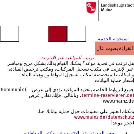
إلى
الصفحة
الانتقال إلى المحتوى
الرئيسية
استخدام الخدمة
القراءة بصوت عالٍ
ترتيب المواعيد عبر الإنترنت
هل ترغب في تحديد موعد؟ يمكنك القيام بذلك بشكل مريح ومباشر
عبر الإنترنت في مكتب تسجيل المركبات، ومكتب ترخيص القيادة،
والمكاتب المتخصصة لمكتب تسجيل المواطنين وهيئة البناء.
إشعار حماية البيانات
جميع الروابط الخاصة بتحديد المواعيد تؤدي إلى عرض Kommunix (
termine-reservieren.de)
(يفتح
. وبالتالي، فإنك تغادر عرض
www.mainz.de
في
علامة
يمكنك العثور على معلومات حول حماية بياناتك هنا:
تبويب
www.mainz.de/datenschutz
جديدة)
احجز موعداً
حجز المواعيد عبر الإنترنت في مكتب المواطنين
(