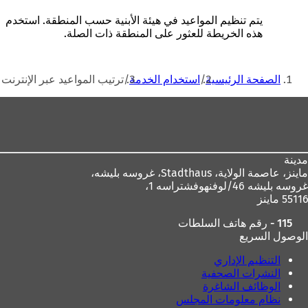
د
ت
ي
ي
ب
ع
يتم تنظيم المواعيد في هيئة الأبنية حسب المنطقة. استخدم
د
و
ل
هذه الخريطة للعثور على المنطقة ذات الصلة.
ة
ي
ا
)
ب
م
أنت
ج
ة
الصفحة الرئيسية
استخدام الخدمة
ترتيب المواعيد عبر الإنترنت
د
ت
هنا
ي
ب
منطقة
د
و
ة
ي
القدم
)
ب
ج
مدينة
د
ماينز، عاصمة الولاية،
Stadthaus، غروسه بليشه،
ي
غروسه بليشه 46/لوفنهوفشتراسه 1،
د
55116 ماينز
ة
)
115 - رقم هاتف السلطات
الوصول السريع
التنظيم الإداري
النشرات الصحفية
الوظائف الشاغرة
نظام معلومات المجلس