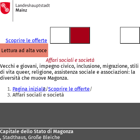
Alla
pagina
Vai al contenuto
iniziale
Scoprire le offerte
lettura ad alta voce
Affari sociali e società
Vecchi e giovani, impegno civico, inclusione, migrazione, stili
di vita queer, religione, assistenza sociale e associazioni: la
diversità che muove Magonza.
Siete
Pagina iniziale
Scoprire le offerte
qui:
Affari sociali e società
Area
dei
piedi
Capitale dello Stato di Magonza
,
Stadthaus, Große Bleiche