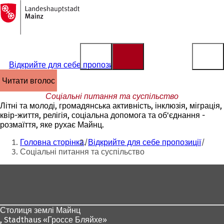
На
головну
Перейти до змісту
сторінку
Відкрийте для себе пропозиції
читати вголос
Соціальні питання та суспільство
Літні та молоді, громадянська активність, інклюзія, міграція,
квір-життя, релігія, соціальна допомога та об'єднання -
розмаїття, яке рухає Майнц.
Ти
Головна сторінка
Відкрийте для себе пропозиції
тут:
Соціальні питання та суспільство
Зона
для
ніг
Столиця землі Майнц
,
Stadthaus «Гроссе Бляйхе»