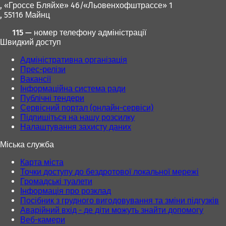
, «Гроссе Бляйхе» 46/«Льовенхофштрассе» 1
, 55116 Майнц
115 — номер телефону адміністрації
Швидкий доступ
Адміністративна організація
Прес-релізи
Вакансії
Інформаційна система ради
Публічні тендери
Сервісний портал (онлайн-сервіси)
Підпишіться на нашу розсилку
Налаштування захисту даних
Міська служба
Карта міста
Точки доступу до бездротової локальної мережі
Громадські туалети
Інформація про розклад
Посібник з грудного вигодовування та зміни підгузків
Аварійний вхід - де діти можуть знайти допомогу
Веб-камери