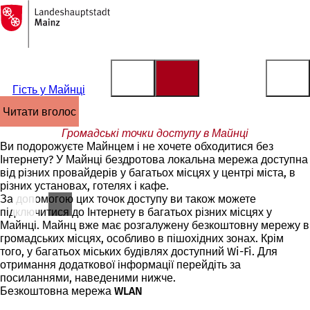
На
головну
Перейти до змісту
сторінку
Гість у Майнці
читати вголос
Громадські точки доступу в Майнці
Ви подорожуєте Майнцем і не хочете обходитися без
Інтернету? У Майнці бездротова локальна мережа доступна
від різних провайдерів у багатьох місцях у центрі міста, в
різних установах, готелях і кафе.
За допомогою цих точок доступу ви також можете
підключитися до Інтернету в багатьох різних місцях у
Майнці. Майнц вже має розгалужену безкоштовну мережу в
громадських місцях, особливо в пішохідних зонах. Крім
того, у багатьох міських будівлях доступний Wi-Fi. Для
отримання додаткової інформації перейдіть за
посиланнями, наведеними нижче.
Безкоштовна мережа WLAN