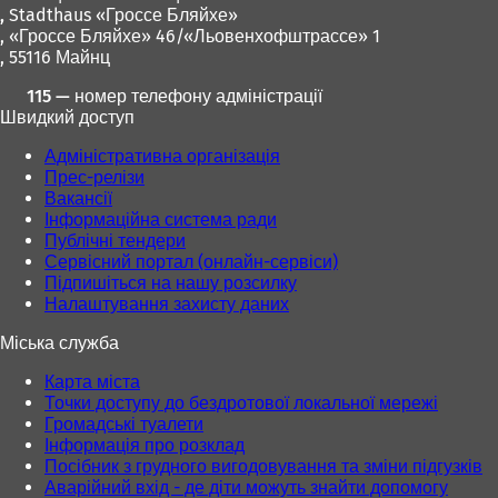
,
Stadthaus «Гроссе Бляйхе»
д
н
о
, «Гроссе Бляйхе» 46/«Льовенхофштрассе» 1
ц
о
в
, 55116 Майнц
і
в
і
)
і
й
115 — номер телефону адміністрації
й
в
Швидкий доступ
в
к
к
л
Адміністративна організація
л
а
Прес-релізи
а
д
Вакансії
д
ц
Інформаційна система ради
ц
і
Публічні тендери
і
)
Сервісний портал (онлайн-сервіси)
)
Підпишіться на нашу розсилку
Налаштування захисту даних
Міська служба
Карта міста
Точки доступу до бездротової локальної мережі
Громадські туалети
Інформація про розклад
Посібник з грудного вигодовування та зміни підгузків
Аварійний вхід - де діти можуть знайти допомогу