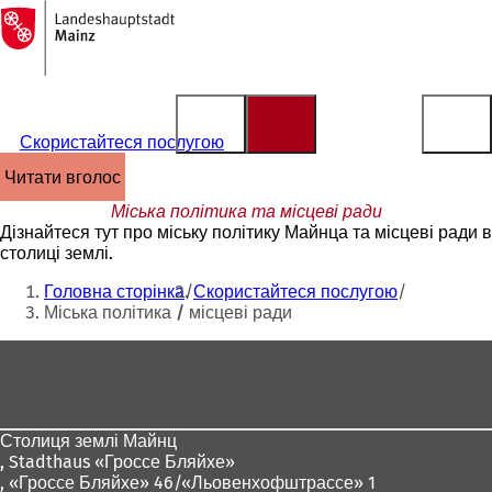
На
головну
Перейти до змісту
сторінку
Скористайтеся послугою
читати вголос
Міська політика та місцеві ради
Дізнайтеся тут про міську політику Майнца та місцеві ради в
столиці землі.
Ти
Головна сторінка
Скористайтеся послугою
тут:
Міська політика / місцеві ради
Зона
для
ніг
Столиця землі Майнц
,
Stadthaus «Гроссе Бляйхе»
, «Гроссе Бляйхе» 46/«Льовенхофштрассе» 1