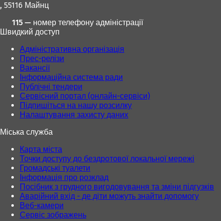
, 55116 Майнц
115 — номер телефону адміністрації
Швидкий доступ
Адміністративна організація
Прес-релізи
Вакансії
Інформаційна система ради
Публічні тендери
Сервісний портал (онлайн-сервіси)
Підпишіться на нашу розсилку
Налаштування захисту даних
Міська служба
Карта міста
Точки доступу до бездротової локальної мережі
Громадські туалети
Інформація про розклад
Посібник з грудного вигодовування та зміни підгузків
Аварійний вхід - де діти можуть знайти допомогу
Веб-камери
Сервіс зображень