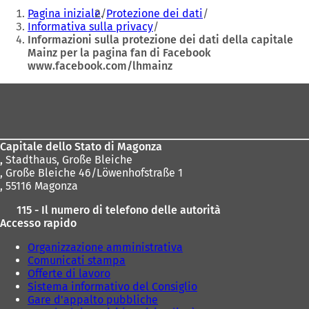
Siete
S
Pagina iniziale
Protezione dei dati
i
qui:
Informativa sulla privacy
a
Informazioni sulla protezione dei dati della capitale
p
Mainz per la pagina fan di Facebook
r
www.facebook.com/lhmainz
e
i
Area
n
u
dei
n
piedi
a
n
Capitale dello Stato di Magonza
u
,
Stadthaus, Große Bleiche
o
, Große Bleiche 46/Löwenhofstraße 1
v
, 55116 Magonza
a
115 - Il numero di telefono delle autorità
s
Accesso rapido
c
h
Organizzazione amministrativa
e
Comunicati stampa
d
Offerte di lavoro
a
Sistema informativo del Consiglio
)
Gare d'appalto pubbliche