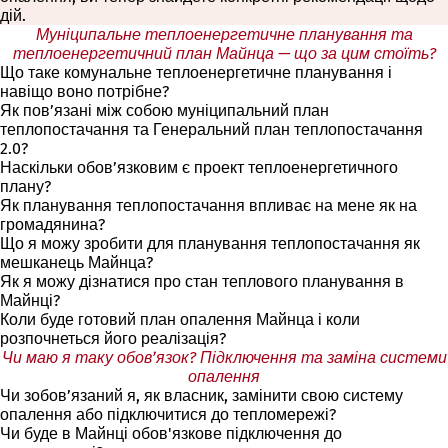
дій.
Муніципальне теплоенергетичне планування та
теплоенергетичний план Майнца — що за цим стоїть?
Що таке комунальне теплоенергетичне планування і
навіщо воно потрібне?
Як пов’язані між собою муніципальний план
теплопостачання та Генеральний план теплопостачання
2.0?
Наскільки обов’язковим є проект теплоенергетичного
плану?
Як планування теплопостачання впливає на мене як на
громадянина?
Що я можу зробити для планування теплопостачання як
мешканець Майнца?
Як я можу дізнатися про стан теплового планування в
Майнці?
Коли буде готовий план опалення Майнца і коли
розпочнеться його реалізація?
Чи маю я таку обов’язок? Підключення та заміна системи
опалення
Чи зобов’язаний я, як власник, замінити свою систему
опалення або підключитися до тепломережі?
Чи буде в Майнці обов'язкове підключення до