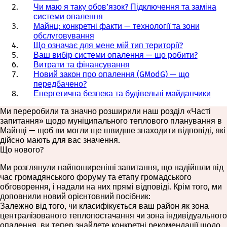
Чи маю я таку обов’язок? Підключення та заміна
системи опалення
Майнц: конкретні факти — технології та зони
обслуговування
Що означає для мене мій тип території?
Ваш вибір системи опалення — що робити?
Витрати та фінансування
Новий закон про опалення (GModG) — що
передбачено?
Енергетична безпека та будівельні майданчики
Ми переробили та значно розширили наш розділ «Часті
запитання» щодо муніципального теплового планування в
Майнці — щоб ви могли ще швидше знаходити відповіді, які
дійсно мають для вас значення.
Що нового?
Ми розглянули найпоширеніші запитання, що надійшли під
час громадянського форуму та етапу громадського
обговорення, і надали на них прямі відповіді. Крім того, ми
доповнили новий орієнтовний посібник:
Залежно від того, чи класифікується ваш район як зона
централізованого теплопостачання чи зона індивідуального
опалення, ви тепер знайдете конкретні рекомендації щодо