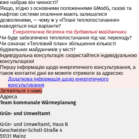
вже набрав він чинності?
й
в
ц
Якщо, згідно з основними положеннями GModG, газові та
в
і
і
нафтові системи опалення мають залишатися
к
й
)
дозволеними, — чому ж у «Плані теплопостачання»
л
в
наводяться інші варіанти?
а
к
Енергетична безпека та будівельні майданчики
д
л
Чи буде забезпечено теплопостачання під час переходу?
ц
а
Чи означає «Тепловий план» збільшення кількості
і
д
будівельних майданчиків у місті?
)
ц
Індивідуальна консультація: скористайтеся індивідуальною
і
консультацією!
)
Першу інформацію щодо енергетичного консультування, а
також контактні дані ви можете отримати за адресою:
Додаткова інформація щодо енергетичного
консультування
(
Зв'яжіться з нами
В
Адреса
і
Team kommunale Wärmeplanung
д
к
Grün- und Umweltamt
р
и
Grün- und Umweltamt, Haus B
в
Geschwister-Scholl-Straße 4
а
55131 Mainz
є