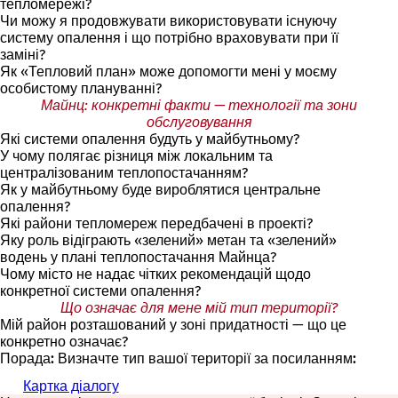
тепломережі?
Чи можу я продовжувати використовувати існуючу
систему опалення і що потрібно враховувати при її
заміні?
Як «Тепловий план» може допомогти мені у моєму
особистому плануванні?
Майнц: конкретні факти — технології та зони
обслуговування
Які системи опалення будуть у майбутньому?
У чому полягає різниця між локальним та
централізованим теплопостачанням?
Як у майбутньому буде вироблятися центральне
опалення?
Які райони тепломереж передбачені в проекті?
Яку роль відіграють «зелений» метан та «зелений»
водень у плані теплопостачання Майнца?
Чому місто не надає чітких рекомендацій щодо
конкретної системи опалення?
Що означає для мене мій тип території?
Мій район розташований у зоні придатності — що це
конкретно означає?
Порада: Визначте тип вашої території за посиланням:
Картка діалогу
(