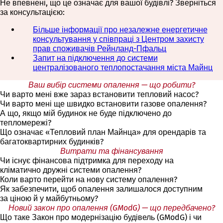
Не впевнені, що це означає для вашої будівлі? Зверніться
В
за консультацією:
і
д
Більше інформації про незалежне енергетичне
к
консультування у співпраці з Центром захисту
р
прав споживачів Рейнланд-Пфальц
(
и
Запит на підключення до системи
В
в
централізованого теплопостачання міста Майнц
і
(
а
д
В
є
Ваш вибір системи опалення — що робити?
к
і
т
Чи варто мені вже зараз встановити тепловий насос?
р
д
ь
Чи варто мені ще швидко встановити газове опалення?
и
к
с
А що, якщо мій будинок не буде підключено до
в
р
я
тепломережі?
а
и
в
Що означає «Тепловий план Майнца» для орендарів та
є
в
н
багатоквартирних будинків?
т
а
о
Витрати та фінансування
ь
є
в
Чи існує фінансова підтримка для переходу на
с
т
і
кліматично дружні системи опалення?
я
ь
й
Коли варто перейти на нову систему опалення?
в
с
в
Як забезпечити, щоб опалення залишалося доступним
н
я
к
за ціною й у майбутньому?
о
в
л
Новий закон про опалення (GModG) — що передбачено?
в
н
а
Що таке Закон про модернізацію будівель (GModG) і чи
і
о
д