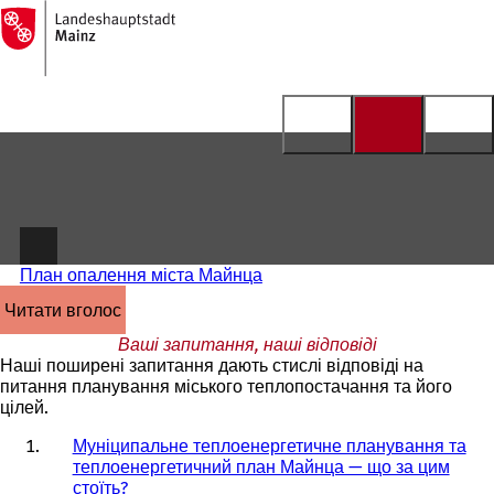
На
головну
Перейти до змісту
сторінку
План опалення міста Майнца
читати вголос
Ваші запитання, наші відповіді
Наші поширені запитання дають стислі відповіді на
питання планування міського теплопостачання та його
цілей.
Муніципальне теплоенергетичне планування та
теплоенергетичний план Майнца — що за цим
стоїть?