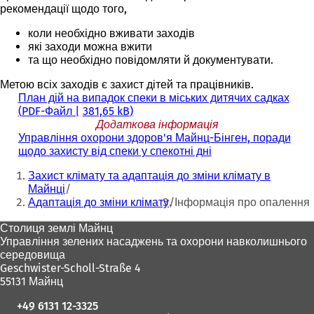
рекомендації щодо того,
коли необхідно вживати заходів
які заходи можна вжити
та що необхідно повідомляти й документувати.
Метою всіх заходів є захист дітей та працівників.
План дій на випадок спеки в міських дитячих садках
PDF
-Файл
381,65 kB
Додаткова інформація
Управління охорони здоров'я Майнц-Бінген, поради
щодо захисту від спеки у спекотні дні
(
Ти
В
Захист клімату та адаптація до зміни клімату в
і
тут:
Майнці
д
Адаптація до зміни клімату
Інформація про опалення
к
р
Зона
Столиця землі Майнц
и
Управління зелених насаджень та охорони навколишнього
в
для
середовища
а
ніг
Geschwister-Scholl-Straße 4
є
55131 Майнц
т
ь
+49 6131 12-3325
с