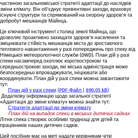
частиною загальноміської стратегії адаптації до наслідків
зміни клімату. Він об’єднує превентивні заходи, враховує
існуючі структури та спрямований на охорону здоров’я та
добробут мешканців Майнца.
Це ключовий інструмент столиці землі Майнца, що
дозволяє проактивно захищати здоров’я населення та
зміцнювати стійкість мешканців міста до зростаючого
теплового навантаження у разі попереджень про спеку від
Німецької метеорологічної служби (DWD). План дій у разі
спеки насамперед охоплює короткострокові та
середньострокові заходи, які міська адміністрація може
безпосередньо впроваджувати, ініціювати або
координувати. План дій у разі спеки можна завантажити
тут:
План дій у разі спеки
PDF
-Файл
690,05 kB
Додаткову інформацію щодо загальної стратегії
«Адаптація до зміни клімату» можна знайти тут:
Стратегія адаптації до зміни клімату
План дій на випадок спеки в міських дитячих садках
Літня спека створює особливі труднощі для дітей та
працівників наших дитячих садків.
Цей посібник має на меті надати керівникам чіткі