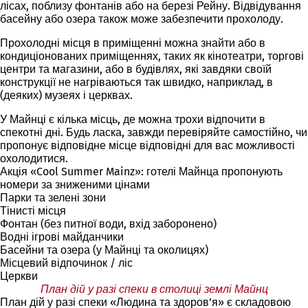
лісах, поблизу фонтанів або на березі Рейну. Відвідування
басейну або озера також може забезпечити прохолоду.
Прохолодні місця в приміщенні можна знайти або в
кондиціонованих приміщеннях, таких як кінотеатри, торгові
центри та магазини, або в будівлях, які завдяки своїй
конструкції не нагріваються так швидко, наприклад, в
(деяких) музеях і церквах.
У Майнці є кілька місць, де можна трохи відпочити в
спекотні дні. Будь ласка, завжди перевіряйте самостійно, чи
пропонує відповідне місце відповідні для вас можливості
охолодитися.
Акція «Cool Summer Mainz»: готелі Майнца пропонують
номери за зниженими цінами
Парки та зелені зони
Тінисті місця
Фонтан (без питної води, вхід заборонено)
Водні ігрові майданчики
Басейни та озера (у Майнці та околицях)
Місцевий відпочинок / ліс
Церкви
План дій у разі спеки в столиці землі Майнц
План дій у разі спеки «Людина та здоров’я» є складовою