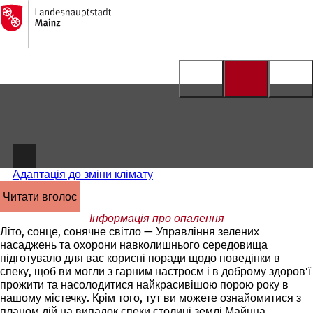
На
головну
Перейти до змісту
сторінку
Адаптація до зміни клімату
читати вголос
Інформація про опалення
Літо, сонце, сонячне світло — Управління зелених
насаджень та охорони навколишнього середовища
підготувало для вас корисні поради щодо поведінки в
спеку, щоб ви могли з гарним настроєм і в доброму здоров’ї
прожити та насолодитися найкрасивішою порою року в
нашому містечку. Крім того, тут ви можете ознайомитися з
планом дій на випадок спеки столиці землі Майнца