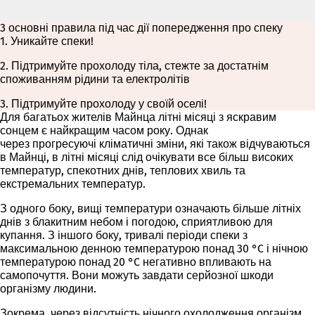
3 основні правила під час дії попередження про спеку
1. Уникайте спеки!
2. Підтримуйте прохолоду тіла, стежте за достатнім
споживанням рідини та електролітів
3. Підтримуйте прохолоду у своїй оселі!
Для багатьох жителів Майнца літні місяці з яскравим
сонцем є найкращим часом року. Однак
через прогресуючі кліматичні зміни, які також відчуваються
в Майнці, в літні місяці слід очікувати все більш високих
температур, спекотних днів, теплових хвиль та
екстремальних температур.
З одного боку, вищі температури означають більше літніх
днів з блакитним небом і погодою, сприятливою для
купання. З іншого боку, тривалі періоди спеки з
максимальною денною температурою понад 30 °C і нічною
температурою понад 20 °C негативно впливають на
самопочуття. Вони можуть завдати серйозної шкоди
організму людини.
Зокрема, через відсутність нічного охолодження організм