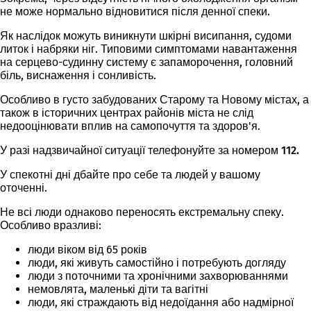
не може нормально відновитися після денної спеки.
Як наслідок можуть виникнути шкірні висипання, судоми
литок і набряки ніг. Типовими симптомами навантаження
на серцево-судинну систему є запаморочення, головний
біль, виснаження і сонливість.
Особливо в густо забудованих Старому та Новому містах, а
також в історичних центрах районів міста не слід
недооцінювати вплив на самопочуття та здоров'я.
У разі надзвичайної ситуації телефонуйте за номером 112.
У спекотні дні дбайте про себе та людей у вашому
оточенні.
Не всі люди однаково переносять екстремальну спеку.
Особливо вразливі
:
люди віком від 65 років
люди, які живуть самостійно і потребують догляду
люди з поточними та хронічними захворюваннями
немовлята, маленькі діти та вагітні
люди, які страждають від недоїдання або надмірної