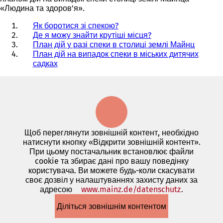
«Людина та здоров’я».
Як боротися зі спекою?
Де я можу знайти крутіші місця?
План дій у разі спеки в столиці землі Майнц
План дій на випадок спеки в міських дитячих
садках
Щоб переглянути зовнішній контент, необхідно
натиснути кнопку «Відкрити зовнішній контент».
При цьому постачальник встановлює файли
cookie та збирає дані про вашу поведінку
користувача. Ви можете будь-коли скасувати
своє дозвіл у налаштуваннях захисту даних за
адресою
www.mainz.de/datenschutz
(Відкриває
.
в
Діліться зовнішнім контентом
новій
вкладці)