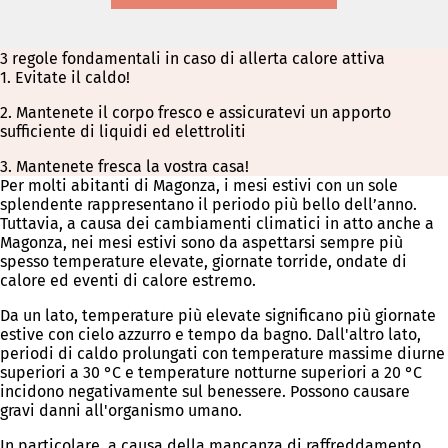
una
nuova
scheda)
3 regole fondamentali in caso di allerta calore attiva
1. Evitate il caldo!
2. Mantenete il corpo fresco e assicuratevi un apporto
sufficiente di liquidi ed elettroliti
3. Mantenete fresca la vostra casa!
Per molti abitanti di Magonza, i mesi estivi con un sole
splendente rappresentano il periodo più bello dell’anno.
Tuttavia, a causa dei cambiamenti climatici in atto anche a
Magonza, nei mesi estivi sono da aspettarsi sempre più
spesso temperature elevate, giornate torride, ondate di
calore ed eventi di calore estremo.
Da un lato, temperature più elevate significano più giornate
estive con cielo azzurro e tempo da bagno. Dall'altro lato,
periodi di caldo prolungati con temperature massime diurne
superiori a 30 °C e temperature notturne superiori a 20 °C
incidono negativamente sul benessere. Possono causare
gravi danni all'organismo umano.
In particolare, a causa della mancanza di raffreddamento