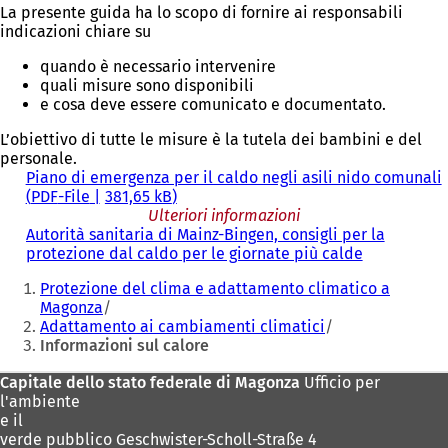
La presente guida ha lo scopo di fornire ai responsabili
indicazioni chiare su
quando è necessario intervenire
quali misure sono disponibili
e cosa deve essere comunicato e documentato.
L’obiettivo di tutte le misure è la tutela dei bambini e del
personale.
Piano di emergenza per il caldo negli asili nido comunali
PDF
-File
381,65 kB
Ulteriori informazioni
Autorità sanitaria di Mainz-Bingen, consigli per la
protezione dal caldo per le giornate più calde
(
Siete
S
Protezione del clima e adattamento climatico a
i
qui:
Magonza
a
Adattamento ai cambiamenti climatici
p
Informazioni sul calore
r
e
Area
Capitale dello stato federale di Magonza
Ufficio per
i
l'ambiente
n
dei
e il
u
piedi
verde pubblico Geschwister-Scholl-Straße 4
n