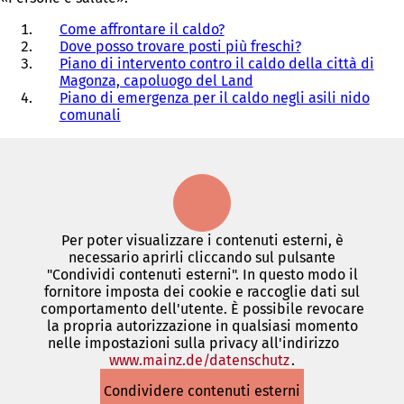
Come affrontare il caldo?
Dove posso trovare posti più freschi?
Piano di intervento contro il caldo della città di
Magonza, capoluogo del Land
Piano di emergenza per il caldo negli asili nido
comunali
Per poter visualizzare i contenuti esterni, è
necessario aprirli cliccando sul pulsante
"Condividi contenuti esterni". In questo modo il
fornitore imposta dei cookie e raccoglie dati sul
comportamento dell'utente. È possibile revocare
la propria autorizzazione in qualsiasi momento
nelle impostazioni sulla privacy all'indirizzo
www.mainz.de/datenschutz
(Si
.
apre
Condividere contenuti esterni
in