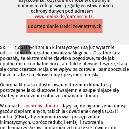
użytkownika. Użytkownik może w dowolnym
momencie cofnąć swoją zgodę w ustawieniach
ochrony danych pod adresem
www.mainz.de/datenschutz
(Otwiera
.
się
Udostępnianie treści zewnętrznych
w
nowej
karcie)
Skutki globalnych zmian klimatycznych są już wyraźnie
odczuwalne i mierzalne również w Moguncji. Ostatnie lata
pokazały, że ekstremalne zjawiska pogodowe, takie jak
upalne dni i tropikalne noce, ale także ulewne deszcze, stają
się coraz częstsze. Mają one wpływ na zdrowie i samopoczucie
ludzi, a także na ekosystemy i przyrodę miejską.
Ochrona klimatu i dostosowanie do zmian klimatu są
postrzegane jako kluczowe i wzajemnie uzupełniające się
strategie w radzeniu sobie ze zmianami klimatu.
W ramach
ochrony klimatu
(Otwiera
dąży się do ograniczenia emisji
gazów cieplarnianych, takich jak dwutlenek węgla (CO2) i
się
metan (CH4), aby zminimalizować postęp zmian
w
klimatycznych. Oprócz redukcji emisji i tworzenia
nowej
pochłaniaczy gazów cieplarnianych dąży się również do
karcie)