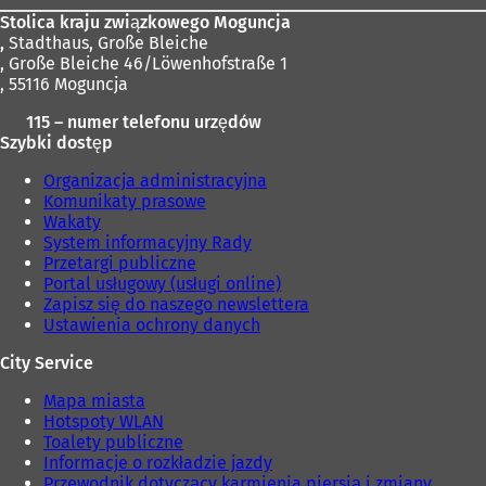
Stolica kraju związkowego Moguncja
,
Stadthaus, Große Bleiche
, Große Bleiche 46/Löwenhofstraße 1
, 55116 Moguncja
115 – numer telefonu urzędów
Szybki dostęp
Organizacja administracyjna
Komunikaty prasowe
Wakaty
System informacyjny Rady
Przetargi publiczne
Portal usługowy (usługi online)
Zapisz się do naszego newslettera
Ustawienia ochrony danych
City Service
Mapa miasta
Hotspoty WLAN
Toalety publiczne
Informacje o rozkładzie jazdy
Przewodnik dotyczący karmienia piersią i zmiany