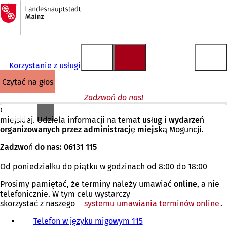
Do
strony
Przejdź do treści
głównej
Korzystanie z usługi
czytać na głos
Zadzwoń do nas!
Centrum obsługi klienta jest centralną infolinią administracji
miejskiej. Udziela informacji na temat
usług
i
wydarzeń
organizowanych przez administrację miejską
Moguncji.
Zadzwoń do nas: 06131 115
Od poniedziałku do piątku w godzinach od 8:00 do 18:00
Prosimy pamiętać, że terminy należy umawiać
online
, a nie
telefonicznie. W tym celu wystarczy
skorzystać z naszego
systemu umawiania terminów online
.
Telefon w języku migowym 115
(