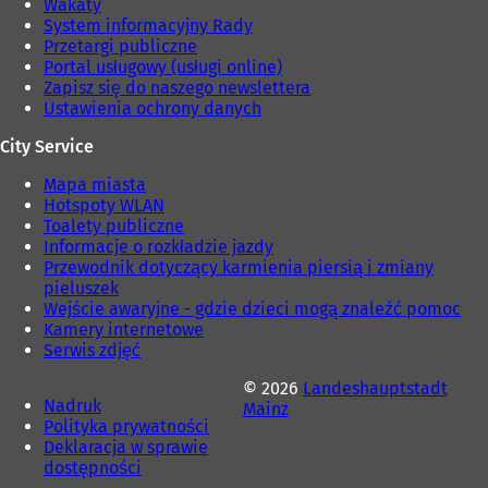
Wakaty
System informacyjny Rady
Przetargi publiczne
Portal usługowy (usługi online)
Zapisz się do naszego newslettera
Ustawienia ochrony danych
City Service
Mapa miasta
Hotspoty WLAN
Toalety publiczne
Informacje o rozkładzie jazdy
Przewodnik dotyczący karmienia piersią i zmiany
pieluszek
Wejście awaryjne - gdzie dzieci mogą znaleźć pomoc
Kamery internetowe
Serwis zdjęć
© 2026
Landeshauptstadt
Nadruk
Mainz
Polityka prywatności
Deklaracja w sprawie
dostępności