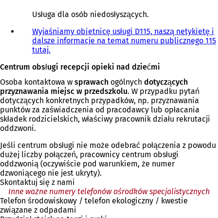
O
t
Usługa dla osób niedosłyszących.
w
i
Wyjaśniamy obietnicę usługi D115, naszą netykietę i
e
dalsze informacje na temat numeru publicznego 115
r
tutaj.
a
Centrum obsługi recepcji opieki nad dziećmi
s
i
Osoba kontaktowa w
sprawach
ogólnych
dotyczących
ę
przyznawania miejsc w przedszkolu
. W przypadku pytań
w
dotyczących konkretnych przypadków, np. przyznawania
n
punktów za zaświadczenia od pracodawcy lub opłacania
o
składek rodzicielskich, właściwy pracownik działu rekrutacji
w
oddzwoni.
e
j
Jeśli centrum obsługi nie może odebrać połączenia z powodu
k
dużej liczby połączeń, pracownicy centrum obsługi
a
oddzwonią (oczywiście pod warunkiem, że numer
r
dzwoniącego nie jest ukryty).
c
Skontaktuj się z nami
i
Inne ważne numery telefonów ośrodków specjalistycznych
e
Telefon środowiskowy / telefon ekologiczny / kwestie
)
związane z odpadami