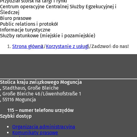
Przydział stoisk na targi i rynki
Centrum operacyjne Centralnej Służby Egzekucyjnej i
Śledczej
Biuro prasowe
Public relations i protokół
Informacje turystyczne
Służby ratunkowe (miejskie i pozamiejskie)
Jesteś
Strona główna
Korzystanie z usługi
Zadzwoń do nas!
tutaj:
Obszar
stóp
Stolica kraju związkowego Moguncja
,
Stadthaus, Große Bleiche
, Große Bleiche 46/Löwenhofstraße 1
, 55116 Moguncja
115 – numer telefonu urzędów
Szybki dostęp
Organizacja administracyjna
Komunikaty prasowe