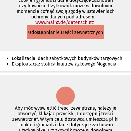
cookie i gromadzi dane dotyczące zachowań
użytkownika. Użytkownik może w dowolnym
momencie cofnąć swoją zgodę w ustawieniach
ochrony danych pod adresem
www.mainz.de/datenschutz
(Otwiera
.
się
Udostępnianie treści zewnętrznych
w
nowej
karcie)
Lokalizacja: dach zabytkowych budynków targowych
Eksploatacja: stolica kraju związkowego Moguncja
Aby móc wyświetlić treści zewnętrzne, należy je
otworzyć, klikając przycisk „Udostępnij treści
zewnętrzne”. W tym celu dostawca umieszcza pliki
cookie i gromadzi dane dotyczące zachowań
użytkownika. Użytkownik może w dowolnym