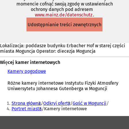
momencie cofnąć swoją zgodę w ustawieniach
ochrony danych pod adresem
www.mainz.de/datenschutz
(Otwiera
.
się
Udostępnianie treści zewnętrznych
w
nowej
karcie)
Lokalizacja: poddasze budynku Erbacher Hof w starej części
miasta Moguncja Operator: diecezja Moguncja
Więcej kamer internetowych
Kamery pogodowe
(
O
t
Różne kamery internetowe Instytutu Fizyki Atmosfery
w
Uniwersytetu Johannesa Gutenberga w Moguncji
i
e
Jesteś
Strona główna
Odkryj oferty
Gość w Moguncji
r
tutaj:
Portret miasta
Kamery internetowe
a
s
Obszar
i
ę
stóp