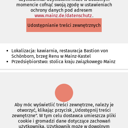
momencie cofnąć swoją zgodę w ustawieniach
ochrony danych pod adresem
www.mainz.de/datenschutz
(Otwiera
.
się
Udostępnianie treści zewnętrznych
w
nowej
karcie)
Lokalizacja: kawiarnia, restauracja Bastion von
Schönborn, brzeg Renu w Mainz-Kastel
Przedsiębiorstwo: stolica kraju związkowego Mainz
Aby móc wyświetlić treści zewnętrzne, należy je
otworzyć, klikając przycisk „Udostępnij treści
zewnętrzne”. W tym celu dostawca umieszcza pliki
cookie i gromadzi dane dotyczące zachowań
użytkownika. Użytkownik może w dowolnym