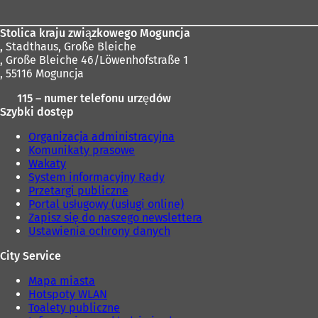
w
n
o
Stolica kraju związkowego Moguncja
w
,
Stadthaus, Große Bleiche
e
, Große Bleiche 46/Löwenhofstraße 1
j
, 55116 Moguncja
k
115 – numer telefonu urzędów
a
Szybki dostęp
r
c
Organizacja administracyjna
i
Komunikaty prasowe
e
Wakaty
)
System informacyjny Rady
Przetargi publiczne
Portal usługowy (usługi online)
Zapisz się do naszego newslettera
Ustawienia ochrony danych
City Service
Mapa miasta
Hotspoty WLAN
Toalety publiczne