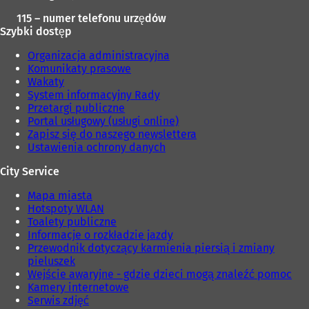
115 – numer telefonu urzędów
Szybki dostęp
Organizacja administracyjna
Komunikaty prasowe
Wakaty
System informacyjny Rady
Przetargi publiczne
Portal usługowy (usługi online)
Zapisz się do naszego newslettera
Ustawienia ochrony danych
City Service
Mapa miasta
Hotspoty WLAN
Toalety publiczne
Informacje o rozkładzie jazdy
Przewodnik dotyczący karmienia piersią i zmiany
pieluszek
Wejście awaryjne - gdzie dzieci mogą znaleźć pomoc
Kamery internetowe
Serwis zdjęć