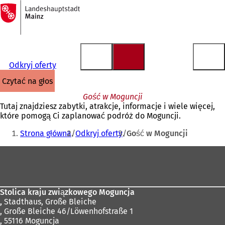
Do
strony
Przejdź do treści
głównej
Odkryj oferty
czytać na głos
Gość w Moguncji
Tutaj znajdziesz zabytki, atrakcje, informacje i wiele więcej,
które pomogą Ci zaplanować podróż do Moguncji.
Jesteś
Strona główna
Odkryj oferty
Gość w Moguncji
tutaj:
Obszar
stóp
Stolica kraju związkowego Moguncja
,
Stadthaus, Große Bleiche
, Große Bleiche 46/Löwenhofstraße 1
, 55116 Moguncja