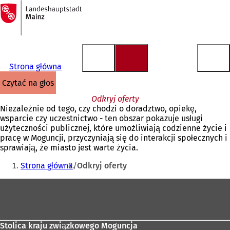
Do
strony
Przejdź do treści
głównej
Strona główna
czytać na głos
Odkryj oferty
Niezależnie od tego, czy chodzi o doradztwo, opiekę,
wsparcie czy uczestnictwo - ten obszar pokazuje usługi
użyteczności publicznej, które umożliwiają codzienne życie i
pracę w Moguncji, przyczyniają się do interakcji społecznych i
sprawiają, że miasto jest warte życia.
Jesteś
Strona główna
Odkryj oferty
tutaj:
Obszar
stóp
Stolica kraju związkowego Moguncja