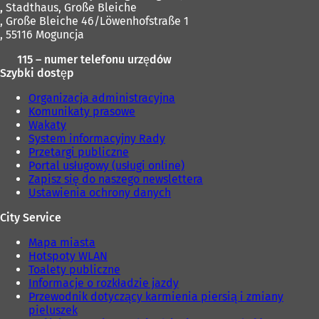
,
Stadthaus, Große Bleiche
, Große Bleiche 46/Löwenhofstraße 1
, 55116 Moguncja
115 – numer telefonu urzędów
Szybki dostęp
Organizacja administracyjna
Komunikaty prasowe
Wakaty
System informacyjny Rady
Przetargi publiczne
Portal usługowy (usługi online)
Zapisz się do naszego newslettera
Ustawienia ochrony danych
City Service
Mapa miasta
Hotspoty WLAN
Toalety publiczne
Informacje o rozkładzie jazdy
Przewodnik dotyczący karmienia piersią i zmiany
pieluszek