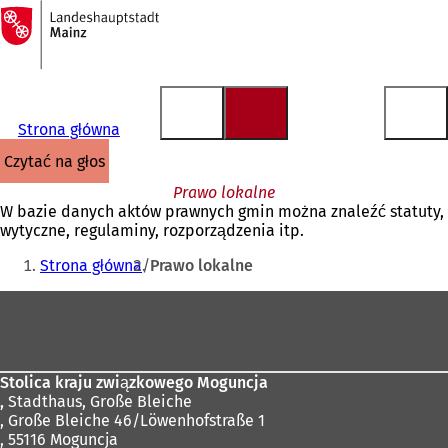
Do
strony
Przejdź do treści
głównej
Strona główna
czytać na głos
Prawo lokalne
W bazie danych aktów prawnych gmin można znaleźć statuty,
wytyczne, regulaminy, rozporządzenia itp.
Jesteś
Strona główna
Prawo lokalne
tutaj:
Obszar
stóp
Stolica kraju związkowego Moguncja
,
Stadthaus, Große Bleiche
, Große Bleiche 46/Löwenhofstraße 1
, 55116 Moguncja