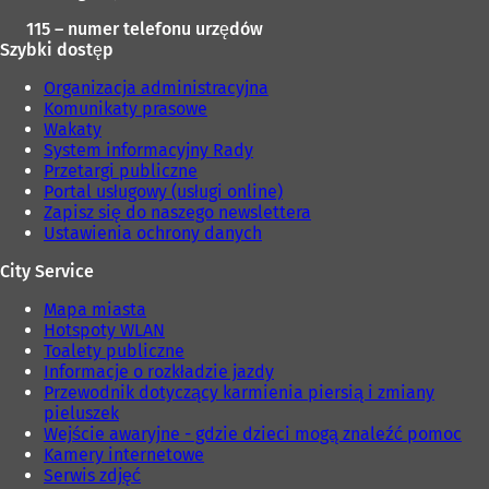
115 – numer telefonu urzędów
Szybki dostęp
Organizacja administracyjna
Komunikaty prasowe
Wakaty
System informacyjny Rady
Przetargi publiczne
Portal usługowy (usługi online)
Zapisz się do naszego newslettera
Ustawienia ochrony danych
City Service
Mapa miasta
Hotspoty WLAN
Toalety publiczne
Informacje o rozkładzie jazdy
Przewodnik dotyczący karmienia piersią i zmiany
pieluszek
Wejście awaryjne - gdzie dzieci mogą znaleźć pomoc
Kamery internetowe
Serwis zdjęć