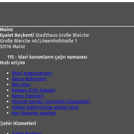
n
Ayak
i
b
bölgesi
i
r
s
Mainz
e
Eyalet Başkenti
Stadthaus Große Bleiche
k
Große Bleiche 46/Löwenhofstraße 1
m
55116 Mainz
e
115 - İdari kurumların çağrı numarası
d
Hızlı erişim
e
a
İdari organizasyon
ç
Basın Bültenleri
ı
Boş İşler
l
Konsey bilgi sistemi
ı
Kamu ihaleleri
r
Hizmet portalı (çevrimiçi hizmetler)
)
Haber bültenimize abone olun
Veri koruma ayarları
Şehir Hizmetleri
Şehir haritası