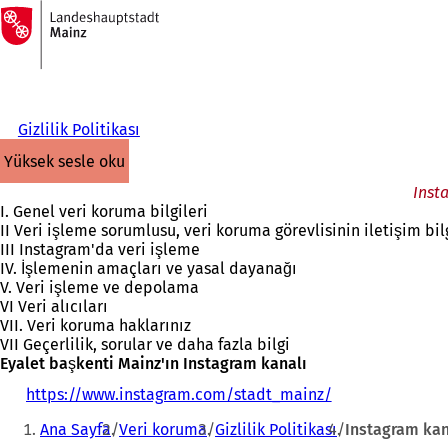
Ana
sayfaya
İçeriğe atla
Gizlilik Politikası
yüksek sesle oku
Inst
I. Genel veri koruma bilgileri
II Veri işleme sorumlusu, veri koruma görevlisinin iletişim bilg
III Instagram'da veri işleme
IV. İşlemenin amaçları ve yasal dayanağı
V. Veri işleme ve depolama
VI Veri alıcıları
VII. Veri koruma haklarınız
VII Geçerlilik, sorular ve daha fazla bilgi
Eyalet başkenti Mainz'ın Instagram kanalı
https://www.instagram.com/stadt_mainz/
(
Buradasınız:
Y
Ana Sayfa
Veri koruma
Gizlilik Politikası
Instagram kan
e