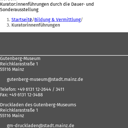
Kurator:innenführungen durch die Dauer- und
Sonderausstellung
Sie
Startseite
Bildung & Vermittlung
befinden
Kuratorinnenführungen
sich
Fußbereich
hier:
Gutenberg-Museum
Reichklarastraße 1
55116 Mainz
gutenberg-museum
stadt.mainz
de
Telefon: +49 6131 12-2644 / 3411
Fax: +49 6131 12-3488
Druckladen des Gutenberg-Museums
Reichklarastraße 1
55116 Mainz
gm-druckladen
stadt.mainz
de