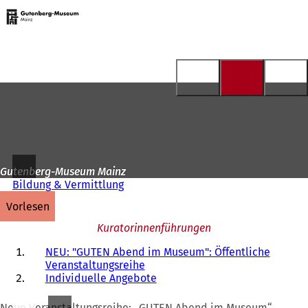
Zur
Startseite
Inhalt anspringen
Gutenberg-Museum Mainz
Bildung & Vermittlung
vorlesen
Kuratorinnenführungen
NEU: "GUTEN Abend im Museum": Öffentliche
Veranstaltungsreihe
Individuelle Angebote
Neue Veranstaltungsreihe: „GUTEN Abend im Museum“