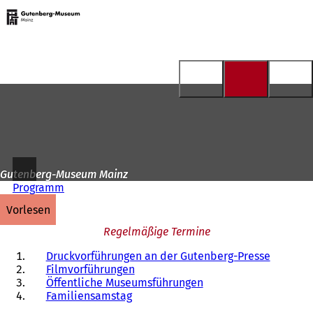
Zur
Startseite
Inhalt anspringen
Gutenberg-Museum Mainz
Programm
vorlesen
Regelmäßige Termine
Druckvorführungen an der Gutenberg-Presse
Filmvorführungen
Öffentliche Museumsführungen
Familiensamstag