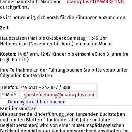
Landeshauptstadt Mainz von
mainzplus CITYMARKETING
(Öf
durchgeführt.
in
ein
Es ist notwendig, sich vorab für die Führungen anzumelden.
neu
Tab
Zeit
:
Hauptsaison (Mai bis Oktober): Samstag, 11:45 Uhr
Nebensaison (November bis April): einmal im Monat
Kosten
: 14 €/ erm. 12 €/ Kinder bis einschließlich 8 Jahre frei
(zzgl. Eintritt)
Ihre Teilnahme an der Führung buchen Sie bitte vorab unter
folgenden Kontaktdaten:
Telefon:
+49 6131 – 242 827 / 888
E-Mail:
gaestefuehrung
mainzplus
com
Führung direkt hier buchen
(
Ö
Familiensamstag
f
Die spannende Kinderführung „Von tanzenden Buchstaben
f
und bunten Blättern“ für Kinder ab 6 Jahre und ihre
n
Begleitperson(en) wird von einer museumspädagogischen
e
Fachkraft dem Alter der Kinder entsprechend angeboten. Im