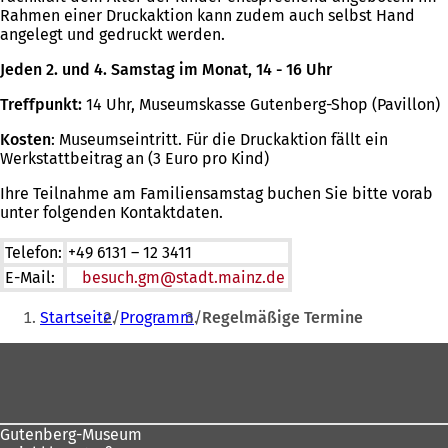
t
Rahmen einer Druckaktion kann zudem auch selbst Hand
i
angelegt und gedruckt werden.
n
e
Jeden 2. und 4. Samstag im Monat, 14 - 16 Uhr
i
Treffpunkt:
14 Uhr, Museumskasse Gutenberg-Shop (Pavillon)
n
e
Kosten
: Museumseintritt.
Für die Druckaktion fällt ein
m
Werkstattbeitrag an (3 Euro pro Kind)
n
e
Ihre Teilnahme am Familiensamstag buchen Sie bitte vorab
u
unter folgenden Kontaktdaten.
e
n
Telefon:
+49 6131 – 12 3411
T
E-Mail:
besuch.gm
stadt.mainz
a
de
b
Sie
)
Startseite
Programm
Regelmäßige Termine
befinden
Fußbereich
sich
hier:
Gutenberg-Museum