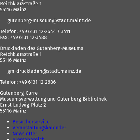
a
i
Reichklarastraße 1
b
n
55116 Mainz
)
e
gutenberg-museum
stadt.mainz
de
m
n
Telefon: +49 6131 12-2644 / 3411
e
Fax: +49 6131 12-3488
u
e
Druckladen des Gutenberg-Museums
n
Reichklarastraße 1
T
55116 Mainz
a
b
gm-druckladen
stadt.mainz
de
)
Telefon: +49 6131 12-2686
Gutenberg-Carré
Museumsverwaltung und Gutenberg-Bibliothek
Ernst-Ludwig-Platz 2
55116 Mainz
Besucherservice
Veranstaltungskalender
Newsletter
Pressebereich