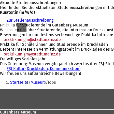
Aktuelle Stellenausschreibungen
Hier finden Sie die aktuellsten Stellenausschreibungen mit d
Kurator:in (m/w/d)
Zur Stellenausschreibung
(
Praktika für Studierende im Gutenberg-Museum
Ö
Wir freuen uns über Studierende, die Interesse an Druckkunst
f
Bewerbungen für mindestens sechswöchige Praktika bitte an:
f
praktikum.gm
stadt.mainz
n
de
Praktika für Schüler:innen und Studierende im Druckladen
e
Besteht Interesse an Vermittlungsarbeit im Druckladen des G
t
praktikum.gm
stadt.mainz
i
de
Freiwilliges Soziales Jahr
n
Das Gutenberg-Museum vergibt jährlich zwei bis drei FSJ-Ste
e
FSJ Kultur (Druckladen, Kommunikation)
i
(
Wir freuen uns auf zahlreiche Bewerbungen!
n
Ö
Sie
e
f
Startseite
Museum
Jobs
m
f
befinden
n
n
Fußbereich
sich
e
e
u
t
hier:
e
i
n
n
T
e
Gutenberg-Museum