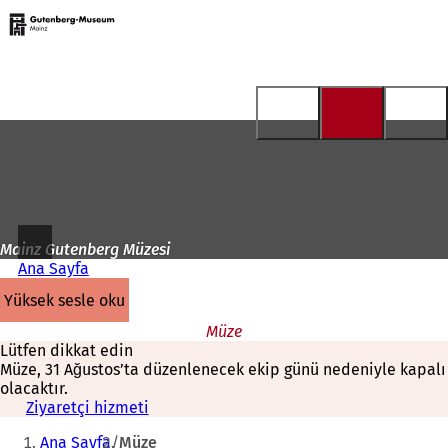
Ana
sayfaya
İçeriğe atla
Mainz Gutenberg Müzesi
Ana Sayfa
yüksek sesle oku
Müze
Lütfen dikkat edin
Müze, 31 Ağustos’ta düzenlenecek ekip günü nedeniyle kapalı
olacaktır.
Ziyaretçi hizmeti
Buradasınız:
Ana Sayfa
Müze