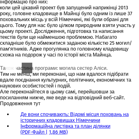
інформацію про них:
коли цей цікавий проект був запущений наприкінці 2013
року, головне кладовище в Майнці було одним із лише 37
поховальних місць у всій Німеччині, які були обрані для
цього. Тому для нас було цілком природним взяти участь у
цьому проекті. Дослідження, підготовка та написання
текстів були ще найменшою проблемою. Набагато
складніше було обмежитися заданою кількістю 25 могил/
пам'ятників. Адже прогулянка по головному кладовищу
схожа на подорож у часі по історії міста Майнца.
Також частина програми: могила сестер Аліси.
Тим не менш, ми переконані, що нам вдалося підібрати
вдале поєднання культурних, політичних, економічних та
наукових особистостей і подій.
Але переконайтеся в цьому самі, перейшовши за
посиланням нижче, яке веде на відповідний веб-сайт.
Продовження тут
Де вони спочивають: Відомі місця поховань на
історичних кладовищах Німеччини
(
Інформаційна листівка та план ділянки
В
PDF
-Файл
1,86 MB
і
д