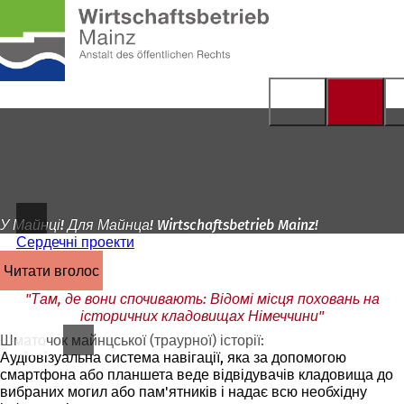
На
головну
Перейти до змісту
сторінку
У Майнці! Для Майнца! Wirtschaftsbetrieb Mainz!
Сердечні проекти
читати вголос
"Там, де вони спочивають: Відомі місця поховань на
історичних кладовищах Німеччини"
Шматочок майнцської (траурної) історії:
Аудіовізуальна система навігації, яка за допомогою
смартфона або планшета веде відвідувачів кладовища до
вибраних могил або пам'ятників і надає всю необхідну